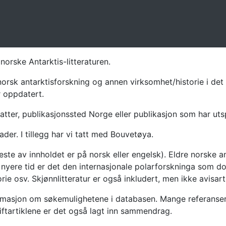
norske Antarktis-litteraturen.
norsk antarktisforskning og annen virksomhet/historie i det 
r oppdatert.
atter, publikasjonssted Norge eller publikasjon som har uts
ader. I tillegg har vi tatt med Bouvetøya.
te av innholdet er på norsk eller engelsk). Eldre norske an
nyere tid er det den internasjonale polarforskninga som dom
ie osv. Skjønnlitteratur er også inkludert, men ikke avisarti
masjon om søkemulighetene i databasen. Mange referanser har
riftartiklene er det også lagt inn sammendrag.