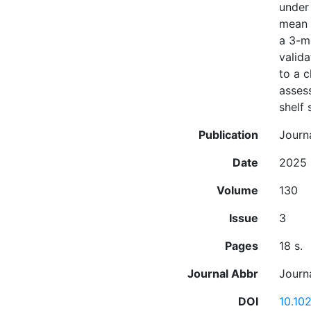
under
mean 
a 3-m
valid
to a c
asses
shelf 
Publication
Journ
Date
2025
Volume
130
Issue
3
Pages
18 s.
Journal Abbr
Journ
DOI
10.10