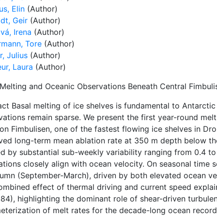
us, Elin
(Author)
dt, Geir
(Author)
vá, Irena
(Author)
rmann, Tore
(Author)
, Julius
(Author)
ur, Laura
(Author)
 Melting and Oceanic Observations Beneath Central Fimbulis
ct Basal melting of ice shelves is fundamental to Antarctic 
vations remain sparse. We present the first year-round mel
on Fimbulisen, one of the fastest flowing ice shelves in D
ved long-term mean ablation rate at 350 m depth below the 
 by substantial sub-weekly variability ranging from 0.4 to 
ations closely align with ocean velocity. On seasonal time s
tumn (September-March), driven by both elevated ocean velo
mbined effect of thermal driving and current speed explains
.84), highlighting the dominant role of shear-driven turbule
eterization of melt rates for the decade-long ocean recor