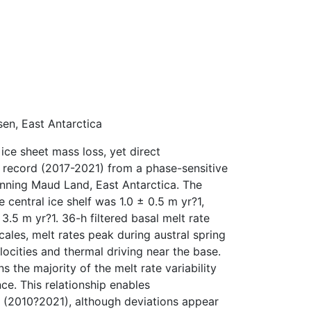
en, East Antarctica
ice sheet mass loss, yet direct
t record (2017-2021) from a phase-sensitive
ronning Maud Land, East Antarctica. The
central ice shelf was 1.0 ± 0.5 m yr?1,
3.5 m yr?1. 36-h filtered basal melt rate
cales, melt rates peak during austral spring
cities and thermal driving near the base.
 the majority of the melt rate variability
nce. This relationship enables
d (2010?2021), although deviations appear