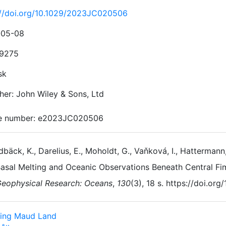
://doi.org/10.1029/2023JC020506
-05-08
-9275
sk
her: John Wiley & Sons, Ltd
le number: e2023JC020506
dbäck, K., Darelius, E., Moholdt, G., Vaňková, I., Hattermann, 
asal Melting and Oceanic Observations Beneath Central Fim
eophysical Research: Oceans
,
130
(3), 18 s. https://doi.o
ing Maud Land