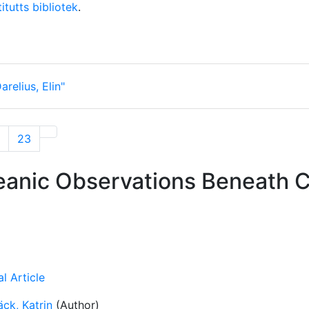
itutts bibliotek
.
arelius, Elin"
23
eanic Observations Beneath C
l Article
ck, Katrin
(Author)