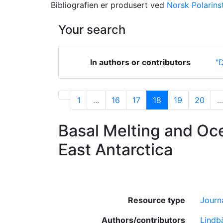
Bibliografien er produsert ved
Norsk Polarinst
Your search
In authors or contributors
"D
1
...
16
17
18
19
20
...
Basal Melting and Oc
East Antarctica
Resource type
Journa
Authors/contributors
Lindbä