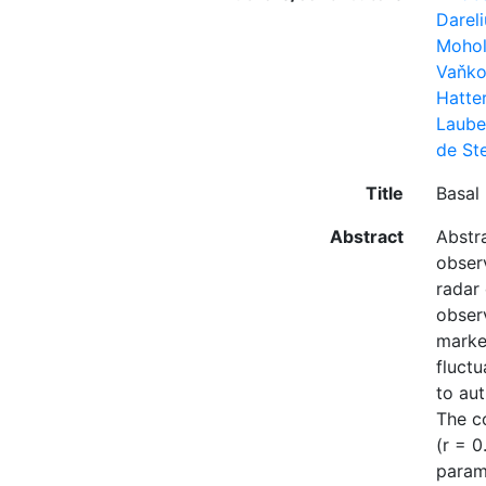
Dareli
Mohol
Vaňko
Hatte
Lauber
de Ste
Title
Basal
Abstract
Abstra
obser
radar 
obser
marked
fluctu
to au
The co
(r = 0
param