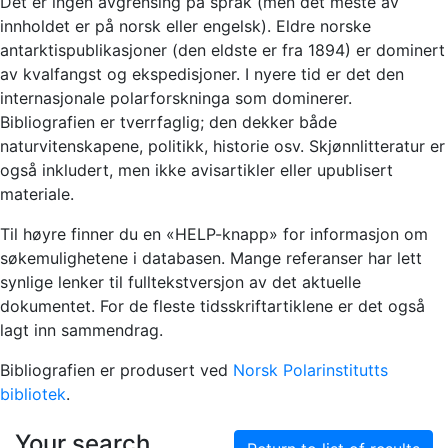
Det er ingen avgrensing på språk (men det meste av
innholdet er på norsk eller engelsk). Eldre norske
antarktispublikasjoner (den eldste er fra 1894) er dominert
av kvalfangst og ekspedisjoner. I nyere tid er det den
internasjonale polarforskninga som dominerer.
Bibliografien er tverrfaglig; den dekker både
naturvitenskapene, politikk, historie osv. Skjønnlitteratur er
også inkludert, men ikke avisartikler eller upublisert
materiale.
Til høyre finner du en «HELP-knapp» for informasjon om
søkemulighetene i databasen. Mange referanser har lett
synlige lenker til fulltekstversjon av det aktuelle
dokumentet. For de fleste tidsskriftartiklene er det også
lagt inn sammendrag.
Bibliografien er produsert ved
Norsk Polarinstitutts
bibliotek
.
Your search