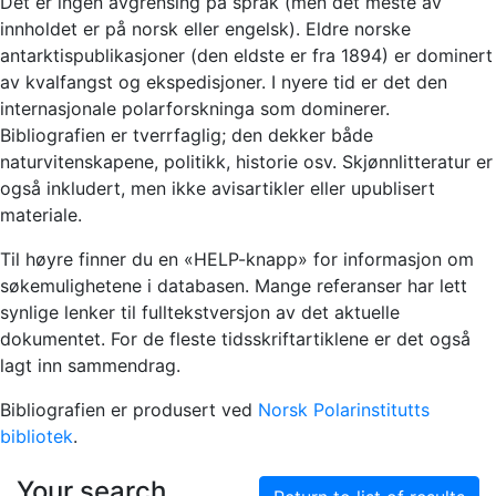
Det er ingen avgrensing på språk (men det meste av
innholdet er på norsk eller engelsk). Eldre norske
antarktispublikasjoner (den eldste er fra 1894) er dominert
av kvalfangst og ekspedisjoner. I nyere tid er det den
internasjonale polarforskninga som dominerer.
Bibliografien er tverrfaglig; den dekker både
naturvitenskapene, politikk, historie osv. Skjønnlitteratur er
også inkludert, men ikke avisartikler eller upublisert
materiale.
Til høyre finner du en «HELP-knapp» for informasjon om
søkemulighetene i databasen. Mange referanser har lett
synlige lenker til fulltekstversjon av det aktuelle
dokumentet. For de fleste tidsskriftartiklene er det også
lagt inn sammendrag.
Bibliografien er produsert ved
Norsk Polarinstitutts
bibliotek
.
Your search