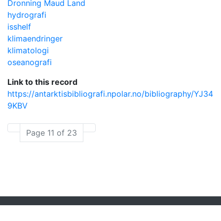
Dronning Maud Land
hydrografi
isshelf
klimaendringer
klimatologi
oseanografi
Link to this record
https://antarktisbibliografi.npolar.no/bibliography/YJ34
9KBV
Page 11 of 23
Powered by
Zotero
and
Kerko
.