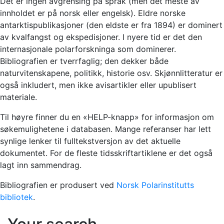
Det er ingen avgrensing på språk (men det meste av
innholdet er på norsk eller engelsk). Eldre norske
antarktispublikasjoner (den eldste er fra 1894) er dominert
av kvalfangst og ekspedisjoner. I nyere tid er det den
internasjonale polarforskninga som dominerer.
Bibliografien er tverrfaglig; den dekker både
naturvitenskapene, politikk, historie osv. Skjønnlitteratur er
også inkludert, men ikke avisartikler eller upublisert
materiale.
Til høyre finner du en «HELP-knapp» for informasjon om
søkemulighetene i databasen. Mange referanser har lett
synlige lenker til fulltekstversjon av det aktuelle
dokumentet. For de fleste tidsskriftartiklene er det også
lagt inn sammendrag.
Bibliografien er produsert ved
Norsk Polarinstitutts
bibliotek
.