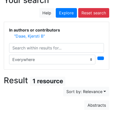
Your search
Help
Explore
Reset search
In authors or contributors
"Daae, Kjersti B"
Search within results for...
Search in...
Result
1 resource
Sort by: Relevance
Abstracts