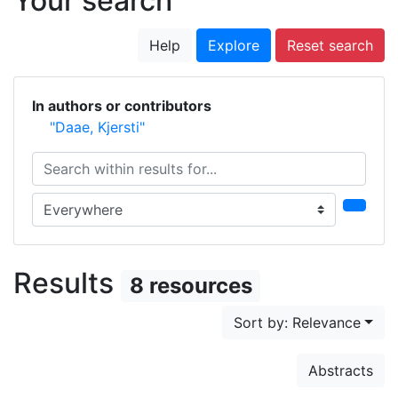
Your search
Help
Explore
Reset search
In authors or contributors
"Daae, Kjersti"
Search within results for...
Search in...
Results
8 resources
Sort by: Relevance
Abstracts