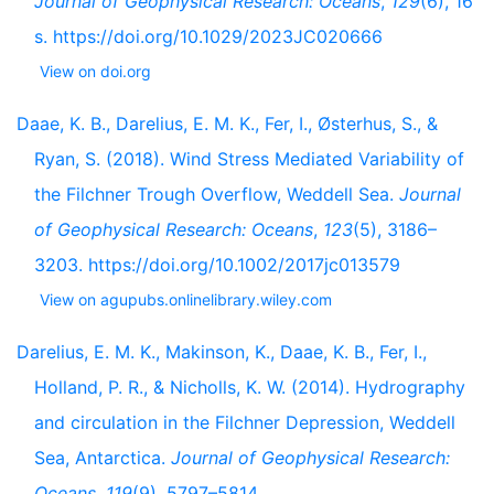
Journal of Geophysical Research: Oceans
,
129
(6), 16
s. https://doi.org/10.1029/2023JC020666
View on doi.org
Daae, K. B., Darelius, E. M. K., Fer, I., Østerhus, S., &
Ryan, S. (2018). Wind Stress Mediated Variability of
the Filchner Trough Overflow, Weddell Sea.
Journal
of Geophysical Research: Oceans
,
123
(5), 3186–
3203. https://doi.org/10.1002/2017jc013579
View on agupubs.onlinelibrary.wiley.com
Darelius, E. M. K., Makinson, K., Daae, K. B., Fer, I.,
Holland, P. R., & Nicholls, K. W. (2014). Hydrography
and circulation in the Filchner Depression, Weddell
Sea, Antarctica.
Journal of Geophysical Research:
Oceans
,
119
(9), 5797–5814.