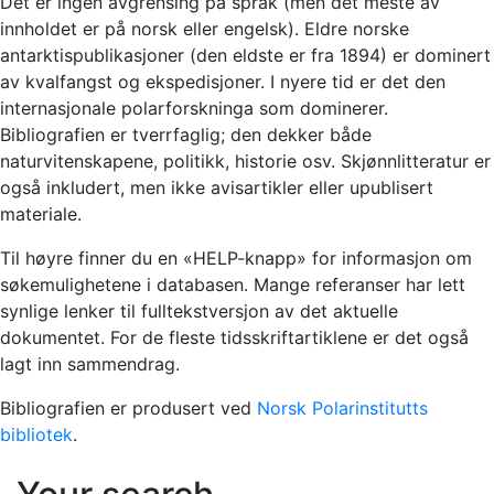
Det er ingen avgrensing på språk (men det meste av
innholdet er på norsk eller engelsk). Eldre norske
antarktispublikasjoner (den eldste er fra 1894) er dominert
av kvalfangst og ekspedisjoner. I nyere tid er det den
internasjonale polarforskninga som dominerer.
Bibliografien er tverrfaglig; den dekker både
naturvitenskapene, politikk, historie osv. Skjønnlitteratur er
også inkludert, men ikke avisartikler eller upublisert
materiale.
Til høyre finner du en «HELP-knapp» for informasjon om
søkemulighetene i databasen. Mange referanser har lett
synlige lenker til fulltekstversjon av det aktuelle
dokumentet. For de fleste tidsskriftartiklene er det også
lagt inn sammendrag.
Bibliografien er produsert ved
Norsk Polarinstitutts
bibliotek
.