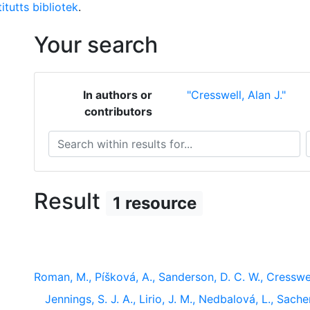
itutts bibliotek
.
Your search
In authors or
"Cresswell, Alan J."
contributors
Search within results for...
S
Result
1 resource
Roman, M., Píšková, A., Sanderson, D. C. W., Cresswell
Jennings, S. J. A., Lirio, J. M., Nedbalová, L., Sache