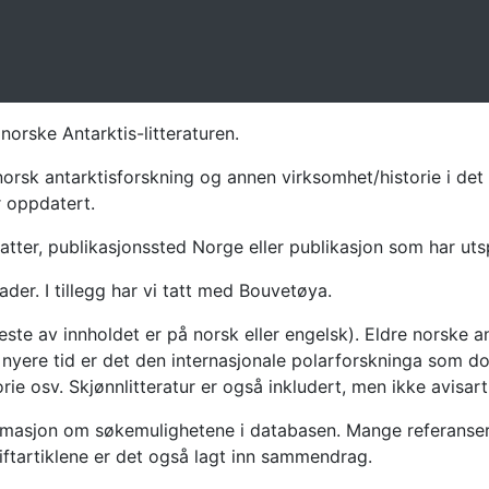
norske Antarktis-litteraturen.
norsk antarktisforskning og annen virksomhet/historie i det 
r oppdatert.
atter, publikasjonssted Norge eller publikasjon som har uts
ader. I tillegg har vi tatt med Bouvetøya.
te av innholdet er på norsk eller engelsk). Eldre norske an
nyere tid er det den internasjonale polarforskninga som dom
ie osv. Skjønnlitteratur er også inkludert, men ikke avisarti
masjon om søkemulighetene i databasen. Mange referanser har
riftartiklene er det også lagt inn sammendrag.