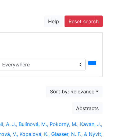
Help
Reset search
earch in...
Sort by: Relevance
Abstracts
, A. J., Bulínová, M., Pokorný, M., Kavan, J.,
rová, V., Kopalová, K., Glasser, N. F., & Nývlt,