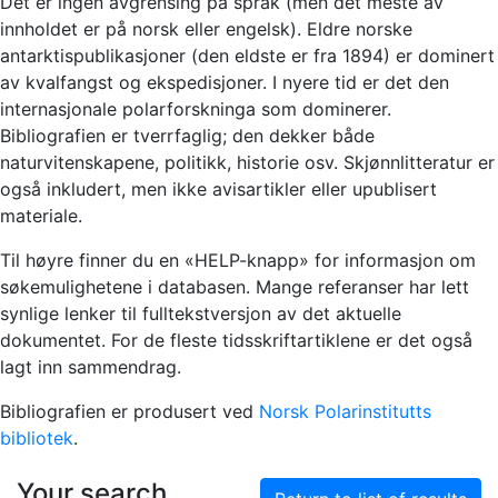
Det er ingen avgrensing på språk (men det meste av
innholdet er på norsk eller engelsk). Eldre norske
antarktispublikasjoner (den eldste er fra 1894) er dominert
av kvalfangst og ekspedisjoner. I nyere tid er det den
internasjonale polarforskninga som dominerer.
Bibliografien er tverrfaglig; den dekker både
naturvitenskapene, politikk, historie osv. Skjønnlitteratur er
også inkludert, men ikke avisartikler eller upublisert
materiale.
Til høyre finner du en «HELP-knapp» for informasjon om
søkemulighetene i databasen. Mange referanser har lett
synlige lenker til fulltekstversjon av det aktuelle
dokumentet. For de fleste tidsskriftartiklene er det også
lagt inn sammendrag.
Bibliografien er produsert ved
Norsk Polarinstitutts
bibliotek
.
Your search