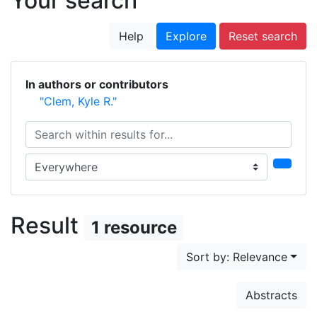
Your search
Help
Explore
Reset search
In authors or contributors
"Clem, Kyle R."
Search within results for...
Search in...
Result
1 resource
Sort by: Relevance
Abstracts