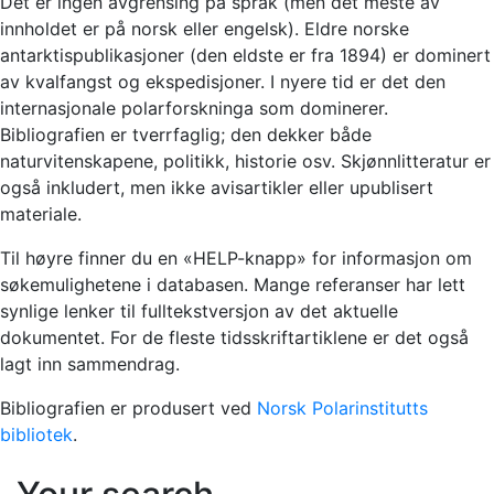
Det er ingen avgrensing på språk (men det meste av
innholdet er på norsk eller engelsk). Eldre norske
antarktispublikasjoner (den eldste er fra 1894) er dominert
av kvalfangst og ekspedisjoner. I nyere tid er det den
internasjonale polarforskninga som dominerer.
Bibliografien er tverrfaglig; den dekker både
naturvitenskapene, politikk, historie osv. Skjønnlitteratur er
også inkludert, men ikke avisartikler eller upublisert
materiale.
Til høyre finner du en «HELP-knapp» for informasjon om
søkemulighetene i databasen. Mange referanser har lett
synlige lenker til fulltekstversjon av det aktuelle
dokumentet. For de fleste tidsskriftartiklene er det også
lagt inn sammendrag.
Bibliografien er produsert ved
Norsk Polarinstitutts
bibliotek
.