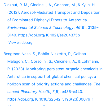
Dickhut, R. M., Cincinelli, A., Cochran, M., & Kylin, H.
(2012). Aerosol-Mediated Transport and Deposition
of Brominated Diphenyl Ethers to Antarctica.
Environmental Science & Technology
,
46
(6), 3135–
3140. https://doi.org/10.1021/es204375p
View on doi.org
Bengtson Nash, S., Bohlin-Nizzetto, P., Galban-
Malagon, C., Corsolini, S., Cincinelli, A., & Lohmann,
R. (2023). Monitoring persistent organic chemicals in
Antarctica in support of global chemical policy: a
horizon scan of priority actions and challenges.
The
Lancet Planetary Health
,
7
(5), e435–e440.
https://doi.org/10.1016/S2542-5196(23)00076-1