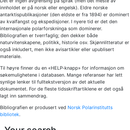
Det er ingen avgrensing på språk (men det meste av
innholdet er på norsk eller engelsk). Eldre norske
antarktispublikasjoner (den eldste er fra 1894) er dominert
av kvalfangst og ekspedisjoner. I nyere tid er det den
internasjonale polarforskninga som dominerer.
Bibliografien er tverrfaglig; den dekker både
naturvitenskapene, politikk, historie osv. Skjønnlitteratur er
også inkludert, men ikke avisartikler eller upublisert
materiale.
Til høyre finner du en «HELP-knapp» for informasjon om
søkemulighetene i databasen. Mange referanser har lett
synlige lenker til fulltekstversjon av det aktuelle
dokumentet. For de fleste tidsskriftartiklene er det også
lagt inn sammendrag.
Bibliografien er produsert ved
Norsk Polarinstitutts
bibliotek
.