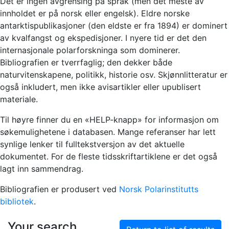
Det er ingen avgrensing på språk (men det meste av
innholdet er på norsk eller engelsk). Eldre norske
antarktispublikasjoner (den eldste er fra 1894) er dominert
av kvalfangst og ekspedisjoner. I nyere tid er det den
internasjonale polarforskninga som dominerer.
Bibliografien er tverrfaglig; den dekker både
naturvitenskapene, politikk, historie osv. Skjønnlitteratur er
også inkludert, men ikke avisartikler eller upublisert
materiale.
Til høyre finner du en «HELP-knapp» for informasjon om
søkemulighetene i databasen. Mange referanser har lett
synlige lenker til fulltekstversjon av det aktuelle
dokumentet. For de fleste tidsskriftartiklene er det også
lagt inn sammendrag.
Bibliografien er produsert ved
Norsk Polarinstitutts
bibliotek
.
Your search