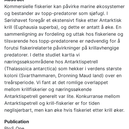
Kommersielle fiskerier kan påvirke marine økosystemer
og bestander av topp-predatorer som sjøfugl. I
Sørishavet foregår et ekstensivt fiske etter Antarktisk
krill (Euphausia superba), og dette er antatt å øke. En
sammenligning av fordeling og uttak hos fiskeriene og
tilsvarende hos topp-predatorene er nødvendig for å
forutsi fiskerirelaterte påvirkninger på krillavhengige
predatorer. I dette studiet kartla vi
næringssøksområdene hos Antarktispetrell
(Thalassoica antarctica) som hekker i verdens største
koloni (Svarthammaren, Dronning Maud land) over en
treårsperiode. Vi fant at det romlige overlappet
mellom krillfiskerier og næringssøkende
Antarktispetrell generelt var lite. Konkurranse mellom
Antarktispetrell og krill-fiskerier er for tiden
neglisjerbart, men kan øke hvis fiskeriet etter krill øker.
Publication
PloS One