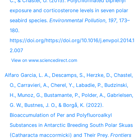
C., & Chastel, O. (2015). Polychlorinated biphenyl
exposure and corticosterone levels in seven polar
seabird species.
Environmental Pollution
,
197
, 173–
180.
https://doi.org/https://doi.org/10.1016/j.envpol.2014.1
2.007
View on www.sciencedirect.com
Alfaro Garcia, L. A., Descamps, S., Herzke, D., Chastel,
O., Carravieri, A., Cherel, Y., Labadie, P., Budzinski,
H., Munoz, G., Bustamante, P., Polder, A., Gabrielsen,
G. W., Bustnes, J. O., & Borgå, K. (2022).
Bioaccumulation of Per and Polyfluoroalkyl
Substances in Antarctic Breeding South Polar Skuas
(Catharacta maccormicki) and Their Prey.
Frontiers