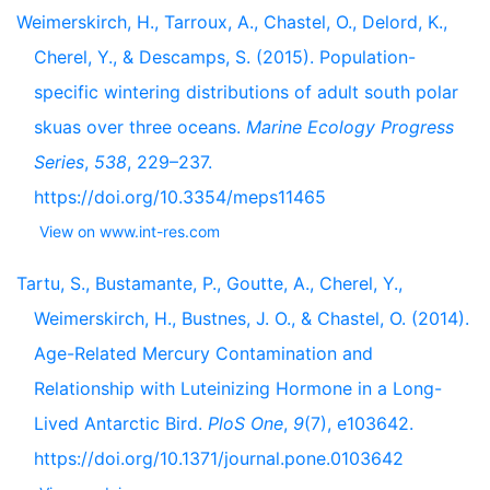
Weimerskirch, H., Tarroux, A., Chastel, O., Delord, K.,
Cherel, Y., & Descamps, S. (2015). Population-
specific wintering distributions of adult south polar
skuas over three oceans.
Marine Ecology Progress
Series
,
538
, 229–237.
https://doi.org/10.3354/meps11465
View on www.int-res.com
Tartu, S., Bustamante, P., Goutte, A., Cherel, Y.,
Weimerskirch, H., Bustnes, J. O., & Chastel, O. (2014).
Age-Related Mercury Contamination and
Relationship with Luteinizing Hormone in a Long-
Lived Antarctic Bird.
PloS One
,
9
(7), e103642.
https://doi.org/10.1371/journal.pone.0103642