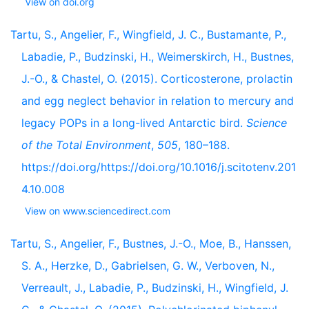
View on doi.org
Tartu, S., Angelier, F., Wingfield, J. C., Bustamante, P.,
Labadie, P., Budzinski, H., Weimerskirch, H., Bustnes,
J.-O., & Chastel, O. (2015). Corticosterone, prolactin
and egg neglect behavior in relation to mercury and
legacy POPs in a long-lived Antarctic bird.
Science
of the Total Environment
,
505
, 180–188.
https://doi.org/https://doi.org/10.1016/j.scitotenv.201
4.10.008
View on www.sciencedirect.com
Tartu, S., Angelier, F., Bustnes, J.-O., Moe, B., Hanssen,
S. A., Herzke, D., Gabrielsen, G. W., Verboven, N.,
Verreault, J., Labadie, P., Budzinski, H., Wingfield, J.