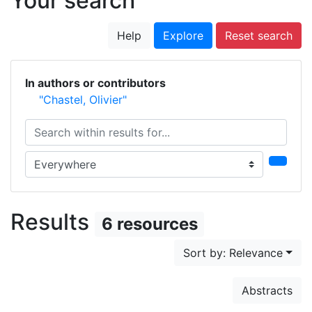
Your search
Help
Explore
Reset search
In authors or contributors
"Chastel, Olivier"
Search within results for...
Search in...
Results
6 resources
Sort by: Relevance
Abstracts