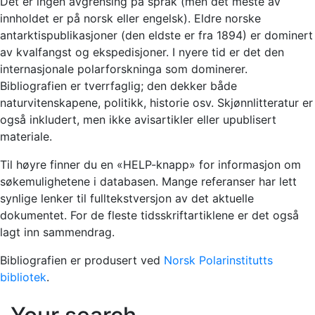
Det er ingen avgrensing på språk (men det meste av
innholdet er på norsk eller engelsk). Eldre norske
antarktispublikasjoner (den eldste er fra 1894) er dominert
av kvalfangst og ekspedisjoner. I nyere tid er det den
internasjonale polarforskninga som dominerer.
Bibliografien er tverrfaglig; den dekker både
naturvitenskapene, politikk, historie osv. Skjønnlitteratur er
også inkludert, men ikke avisartikler eller upublisert
materiale.
Til høyre finner du en «HELP-knapp» for informasjon om
søkemulighetene i databasen. Mange referanser har lett
synlige lenker til fulltekstversjon av det aktuelle
dokumentet. For de fleste tidsskriftartiklene er det også
lagt inn sammendrag.
Bibliografien er produsert ved
Norsk Polarinstitutts
bibliotek
.