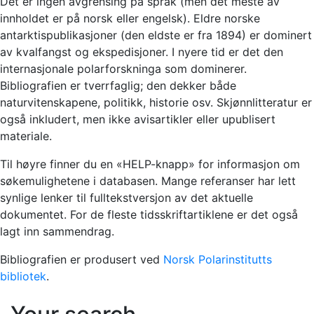
Det er ingen avgrensing på språk (men det meste av
innholdet er på norsk eller engelsk). Eldre norske
antarktispublikasjoner (den eldste er fra 1894) er dominert
av kvalfangst og ekspedisjoner. I nyere tid er det den
internasjonale polarforskninga som dominerer.
Bibliografien er tverrfaglig; den dekker både
naturvitenskapene, politikk, historie osv. Skjønnlitteratur er
også inkludert, men ikke avisartikler eller upublisert
materiale.
Til høyre finner du en «HELP-knapp» for informasjon om
søkemulighetene i databasen. Mange referanser har lett
synlige lenker til fulltekstversjon av det aktuelle
dokumentet. For de fleste tidsskriftartiklene er det også
lagt inn sammendrag.
Bibliografien er produsert ved
Norsk Polarinstitutts
bibliotek
.