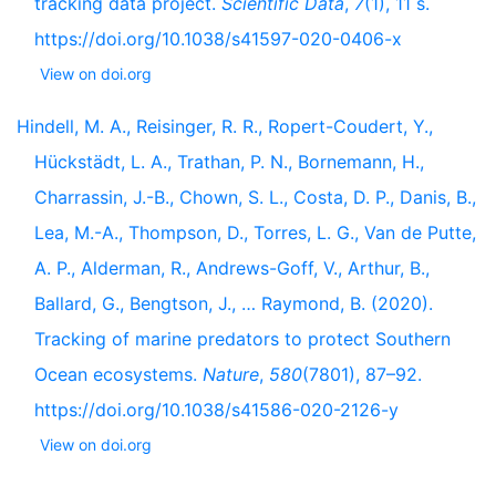
tracking data project.
Scientific Data
,
7
(1), 11 s.
https://doi.org/10.1038/s41597-020-0406-x
View on doi.org
Hindell, M. A., Reisinger, R. R., Ropert-Coudert, Y.,
Hückstädt, L. A., Trathan, P. N., Bornemann, H.,
Charrassin, J.-B., Chown, S. L., Costa, D. P., Danis, B.,
Lea, M.-A., Thompson, D., Torres, L. G., Van de Putte,
A. P., Alderman, R., Andrews-Goff, V., Arthur, B.,
Ballard, G., Bengtson, J., … Raymond, B. (2020).
Tracking of marine predators to protect Southern
Ocean ecosystems.
Nature
,
580
(7801), 87–92.
https://doi.org/10.1038/s41586-020-2126-y
View on doi.org