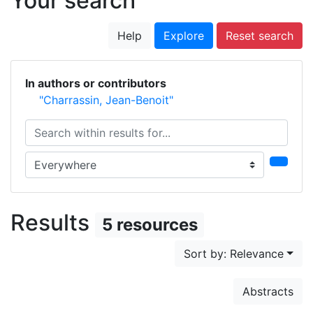
Your search
Help
Explore
Reset search
In authors or contributors
"Charrassin, Jean-Benoit"
Search within results for...
Search in...
Results
5 resources
Sort by: Relevance
Abstracts