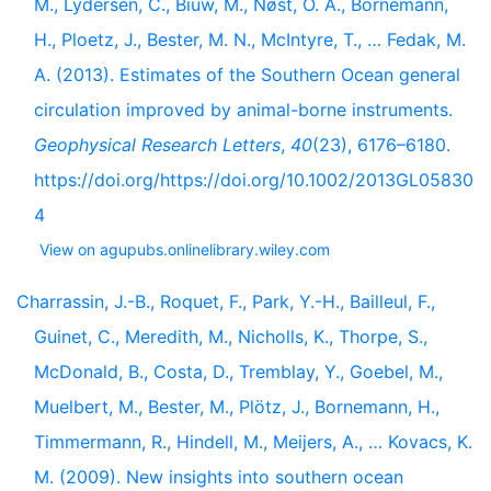
M., Lydersen, C., Biuw, M., Nøst, O. A., Bornemann,
H., Ploetz, J., Bester, M. N., McIntyre, T., … Fedak, M.
A. (2013). Estimates of the Southern Ocean general
circulation improved by animal-borne instruments.
Geophysical Research Letters
,
40
(23), 6176–6180.
https://doi.org/https://doi.org/10.1002/2013GL05830
4
View on agupubs.onlinelibrary.wiley.com
Charrassin, J.-B., Roquet, F., Park, Y.-H., Bailleul, F.,
Guinet, C., Meredith, M., Nicholls, K., Thorpe, S.,
McDonald, B., Costa, D., Tremblay, Y., Goebel, M.,
Muelbert, M., Bester, M., Plötz, J., Bornemann, H.,
Timmermann, R., Hindell, M., Meijers, A., … Kovacs, K.
M. (2009). New insights into southern ocean