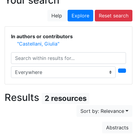
Your search
Help
Explore
Reset search
In authors or contributors
"Castellani, Giulia"
Search within results for...
Search in...
Results
2 resources
Sort by: Relevance
Abstracts