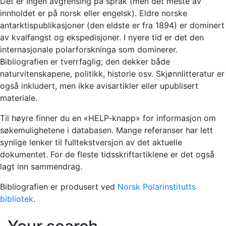
Det er ingen avgrensing på språk (men det meste av
innholdet er på norsk eller engelsk). Eldre norske
antarktispublikasjoner (den eldste er fra 1894) er dominert
av kvalfangst og ekspedisjoner. I nyere tid er det den
internasjonale polarforskninga som dominerer.
Bibliografien er tverrfaglig; den dekker både
naturvitenskapene, politikk, historie osv. Skjønnlitteratur er
også inkludert, men ikke avisartikler eller upublisert
materiale.
Til høyre finner du en «HELP-knapp» for informasjon om
søkemulighetene i databasen. Mange referanser har lett
synlige lenker til fulltekstversjon av det aktuelle
dokumentet. For de fleste tidsskriftartiklene er det også
lagt inn sammendrag.
Bibliografien er produsert ved
Norsk Polarinstitutts
bibliotek
.