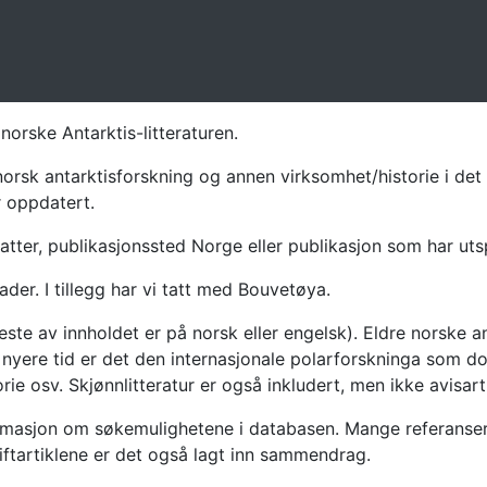
norske Antarktis-litteraturen.
norsk antarktisforskning og annen virksomhet/historie i det 
r oppdatert.
atter, publikasjonssted Norge eller publikasjon som har uts
ader. I tillegg har vi tatt med Bouvetøya.
te av innholdet er på norsk eller engelsk). Eldre norske an
nyere tid er det den internasjonale polarforskninga som dom
ie osv. Skjønnlitteratur er også inkludert, men ikke avisarti
masjon om søkemulighetene i databasen. Mange referanser har
riftartiklene er det også lagt inn sammendrag.