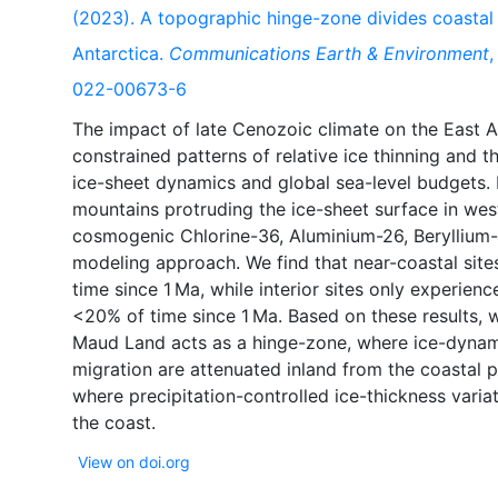
(2023). A topographic hinge-zone divides coastal 
Antarctica.
Communications Earth & Environment
022-00673-6
The impact of late Cenozoic climate on the East An
constrained patterns of relative ice thinning and t
ice-sheet dynamics and global sea-level budgets. 
mountains protruding the ice-sheet surface in we
cosmogenic Chlorine-36, Aluminium-26, Beryllium-
modeling approach. We find that near-coastal site
time since 1 Ma, while interior sites only experience
<20% of time since 1 Ma. Based on these results, 
Maud Land acts as a hinge-zone, where ice-dynam
migration are attenuated inland from the coastal p
where precipitation-controlled ice-thickness varia
View on doi.org