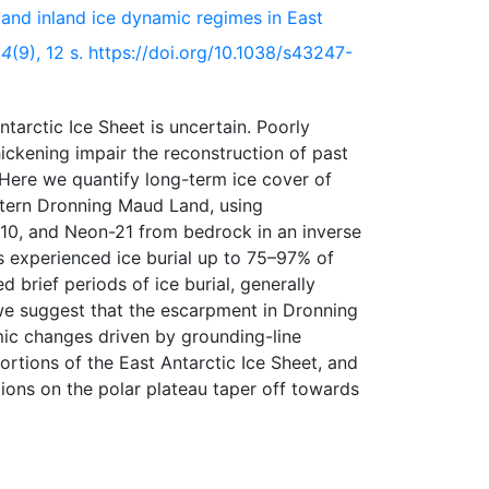
and inland ice dynamic regimes in East
,
4
(9), 12 s. https://doi.org/10.1038/s43247-
tarctic Ice Sheet is uncertain. Poorly
hickening impair the reconstruction of past
Here we quantify long-term ice cover of
stern Dronning Maud Land, using
10, and Neon-21 from bedrock in an inverse
s experienced ice burial up to 75–97% of
d brief periods of ice burial, generally
we suggest that the escarpment in Dronning
ic changes driven by grounding-line
ortions of the East Antarctic Ice Sheet, and
tions on the polar plateau taper off towards