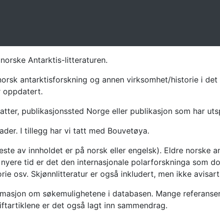
norske Antarktis-litteraturen.
norsk antarktisforskning og annen virksomhet/historie i det 
r oppdatert.
atter, publikasjonssted Norge eller publikasjon som har uts
ader. I tillegg har vi tatt med Bouvetøya.
te av innholdet er på norsk eller engelsk). Eldre norske an
nyere tid er det den internasjonale polarforskninga som dom
ie osv. Skjønnlitteratur er også inkludert, men ikke avisarti
masjon om søkemulighetene i databasen. Mange referanser har
riftartiklene er det også lagt inn sammendrag.