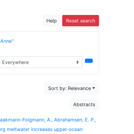
Help
Reset search
 Anne"
earch in...
Sort by: Relevance
Abstracts
., Braakmann-Folgmann, A., Abrahamsen, E. P.,
eberg meltwater increases upper-ocean