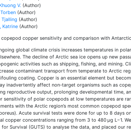
 Khuong V.
(Author)
 Torben
(Author)
 Tjalling
(Author)
 Katrine
(Author)
c copepod copper sensitivity and comparison with Antarct
going global climate crisis increases temperatures in pola
elsewhere. The decline of Arctic sea ice opens up new passa
pogenic activities such as shipping, fishing, and mining. C
increase contaminant transport from temperate to Arctic reg
ifouling coating. Copper is an essential element but becom
ay inadvertently affect non-target organisms such as cop
ing reproductive output, prolonging developmental time, an
r sensitivity of polar copepods at low temperatures are ra
iments with the Arctic region’s most common copepod specie
oreus). Acute survival tests were done for up to 8 days on i
al copper concentrations ranging from 3 to 480 μg L−1. We
for Survival (GUTS) to analyse the data, and placed our re