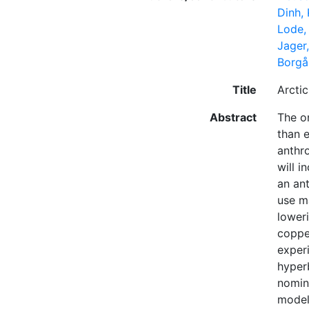
Dinh,
Lode,
Jager,
Borgå,
Title
Arcti
Abstract
The on
than 
anthro
will 
an ant
use m
lower
coppe
exper
hyperb
nomin
model 