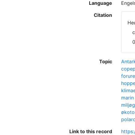
Language
Engel
Citation
Heu
c
Topic
Antark
cope
forur
hoppe
klima
marin 
miljøg
økoto
polar
Link to this record
https