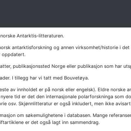
norske Antarktis-litteraturen.
norsk antarktisforskning og annen virksomhet/historie i det 
r oppdatert.
atter, publikasjonssted Norge eller publikasjon som har uts
ader. I tillegg har vi tatt med Bouvetøya.
te av innholdet er på norsk eller engelsk). Eldre norske an
nyere tid er det den internasjonale polarforskninga som dom
ie osv. Skjønnlitteratur er også inkludert, men ikke avisarti
masjon om søkemulighetene i databasen. Mange referanser har
riftartiklene er det også lagt inn sammendrag.