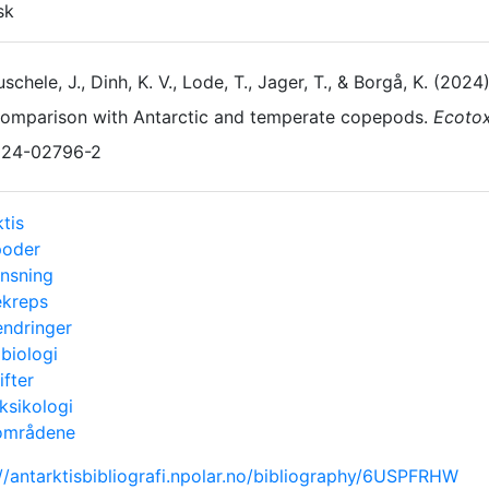
sk
schele, J., Dinh, K. V., Lode, T., Jager, T., & Borgå, K. (20
omparison with Antarctic and temperate copepods.
Ecotox
024-02796-2
tis
poder
ensning
kreps
endringer
biologi
ifter
ksikologi
områdene
://antarktisbibliografi.npolar.no/bibliography/6USPFRHW