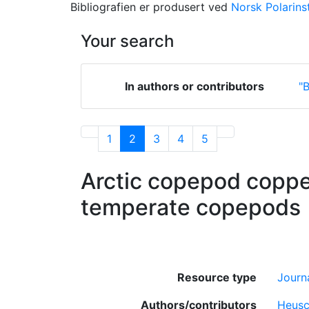
Bibliografien er produsert ved
Norsk Polarinst
Your search
In authors or contributors
"B
1
2
3
4
5
Arctic copepod copper
temperate copepods
Resource type
Journa
Authors/contributors
Heusc