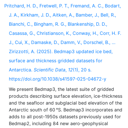
Pritchard, H. D., Fretwell, P. T., Fremand, A. C., Bodart,
J. A., Kirkham, J. D., Aitken, A., Bamber, J., Bell, R.,
Bianchi, C., Bingham, R. G., Blankenship, D. D.,
Casassa, G., Christianson, K., Conway, H., Corr, H. F.
J., Cui, X., Damaske, D., Damm, V., Dorschel, B., …
Zirizzotti, A. (2025). Bedmap3 updated ice bed,
surface and thickness gridded datasets for
Antarctica.
Scientific Data
,
12
(1), 20 s.
https://doi.org/10.1038/s41597-025-04672-y
We present Bedmap3, the latest suite of gridded
products describing surface elevation, ice-thickness
and the seafloor and subglacial bed elevation of the
Antarctic south of 60 °S. Bedmap3 incorporates and
adds to all post-1950s datasets previously used for
Bedmap2, including 84 new aero-geophysical