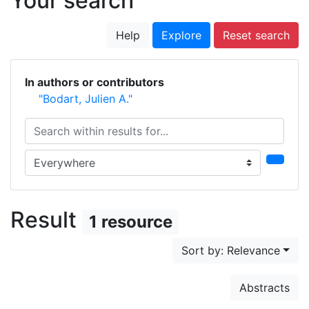
Your search
Help
Explore
Reset search
In authors or contributors
"Bodart, Julien A."
Search within results for...
Search in...
Result
1 resource
Sort by: Relevance
Abstracts