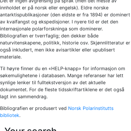
Det er ingen avgrensing på språk (men det meste av
innholdet er på norsk eller engelsk). Eldre norske
antarktispublikasjoner (den eldste er fra 1894) er dominert
av kvalfangst og ekspedisjoner. I nyere tid er det den
internasjonale polarforskninga som dominerer.
Bibliografien er tverrfaglig; den dekker både
naturvitenskapene, politikk, historie osv. Skjønnlitteratur er
også inkludert, men ikke avisartikler eller upublisert
materiale.
Til høyre finner du en «HELP-knapp» for informasjon om
søkemulighetene i databasen. Mange referanser har lett
synlige lenker til fulltekstversjon av det aktuelle
dokumentet. For de fleste tidsskriftartiklene er det også
lagt inn sammendrag.
Bibliografien er produsert ved
Norsk Polarinstitutts
bibliotek
.