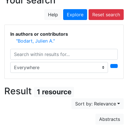
Your search
Help
Explore
Reset search
In authors or contributors
"Bodart, Julien A."
Search within results for...
Search in...
Result
1 resource
Sort by: Relevance
Abstracts