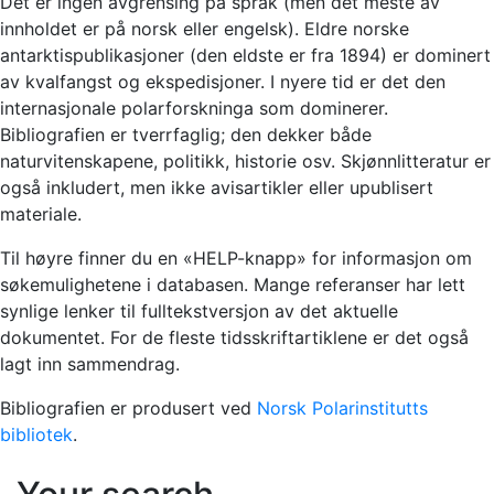
Det er ingen avgrensing på språk (men det meste av
innholdet er på norsk eller engelsk). Eldre norske
antarktispublikasjoner (den eldste er fra 1894) er dominert
av kvalfangst og ekspedisjoner. I nyere tid er det den
internasjonale polarforskninga som dominerer.
Bibliografien er tverrfaglig; den dekker både
naturvitenskapene, politikk, historie osv. Skjønnlitteratur er
også inkludert, men ikke avisartikler eller upublisert
materiale.
Til høyre finner du en «HELP-knapp» for informasjon om
søkemulighetene i databasen. Mange referanser har lett
synlige lenker til fulltekstversjon av det aktuelle
dokumentet. For de fleste tidsskriftartiklene er det også
lagt inn sammendrag.
Bibliografien er produsert ved
Norsk Polarinstitutts
bibliotek
.