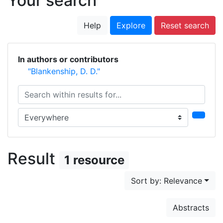
Your search
Help
Explore
Reset search
In authors or contributors
"Blankenship, D. D."
Search within results for...
Search in...
Result
1 resource
Sort by: Relevance
Abstracts