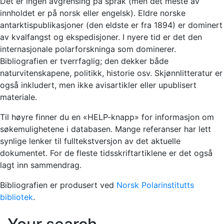
Det er ingen avgrensing på språk (men det meste av
innholdet er på norsk eller engelsk). Eldre norske
antarktispublikasjoner (den eldste er fra 1894) er dominert
av kvalfangst og ekspedisjoner. I nyere tid er det den
internasjonale polarforskninga som dominerer.
Bibliografien er tverrfaglig; den dekker både
naturvitenskapene, politikk, historie osv. Skjønnlitteratur er
også inkludert, men ikke avisartikler eller upublisert
materiale.
Til høyre finner du en «HELP-knapp» for informasjon om
søkemulighetene i databasen. Mange referanser har lett
synlige lenker til fulltekstversjon av det aktuelle
dokumentet. For de fleste tidsskriftartiklene er det også
lagt inn sammendrag.
Bibliografien er produsert ved
Norsk Polarinstitutts
bibliotek
.