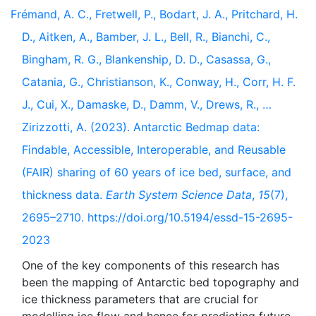
Frémand, A. C., Fretwell, P., Bodart, J. A., Pritchard, H.
D., Aitken, A., Bamber, J. L., Bell, R., Bianchi, C.,
Bingham, R. G., Blankenship, D. D., Casassa, G.,
Catania, G., Christianson, K., Conway, H., Corr, H. F.
J., Cui, X., Damaske, D., Damm, V., Drews, R., …
Zirizzotti, A. (2023). Antarctic Bedmap data:
Findable, Accessible, Interoperable, and Reusable
(FAIR) sharing of 60 years of ice bed, surface, and
thickness data.
Earth System Science Data
,
15
(7),
2695–2710. https://doi.org/10.5194/essd-15-2695-
2023
One of the key components of this research has
been the mapping of Antarctic bed topography and
ice thickness parameters that are crucial for