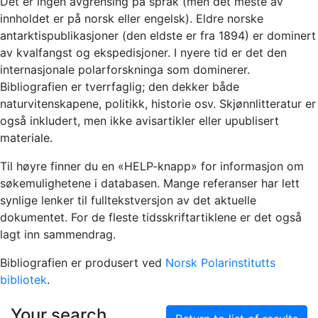
Det er ingen avgrensing på språk (men det meste av
innholdet er på norsk eller engelsk). Eldre norske
antarktispublikasjoner (den eldste er fra 1894) er dominert
av kvalfangst og ekspedisjoner. I nyere tid er det den
internasjonale polarforskninga som dominerer.
Bibliografien er tverrfaglig; den dekker både
naturvitenskapene, politikk, historie osv. Skjønnlitteratur er
også inkludert, men ikke avisartikler eller upublisert
materiale.
Til høyre finner du en «HELP-knapp» for informasjon om
søkemulighetene i databasen. Mange referanser har lett
synlige lenker til fulltekstversjon av det aktuelle
dokumentet. For de fleste tidsskriftartiklene er det også
lagt inn sammendrag.
Bibliografien er produsert ved
Norsk Polarinstitutts
bibliotek
.
Your search