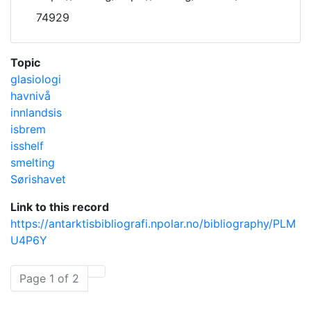
74929
Topic
glasiologi
havnivå
innlandsis
isbrem
isshelf
smelting
Sørishavet
Link to this record
https://antarktisbibliografi.npolar.no/bibliography/PLM
U4P6Y
Page 1 of 2