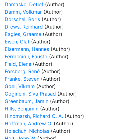
Damaske, Detlef
(Author)
Damm, Volkmar
(Author)
Dorschel, Boris
(Author)
Drews, Reinhard
(Author)
Eagles, Graeme
(Author)
Eisen, Olaf
(Author)
Eisermann, Hannes
(Author)
Ferraccioli, Fausto
(Author)
Field, Elena
(Author)
Forsberg, René
(Author)
Franke, Steven
(Author)
Goel, Vikram
(Author)
Gogineni, Siva Prasad
(Author)
Greenbaum, Jamin
(Author)
Hills, Benjamin
(Author)
Hindmarsh, Richard C. A.
(Author)
Hoffman, Andrew O.
(Author)
Holschuh, Nicholas
(Author)
Holt, John W.
(Author)