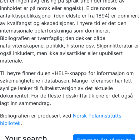
Det er ingen avgrensing på språk (men det meste av
innholdet er på norsk eller engelsk). Eldre norske
antarktispublikasjoner (den eldste er fra 1894) er dominert
av kvalfangst og ekspedisjoner. I nyere tid er det den
internasjonale polarforskninga som dominerer.
Bibliografien er tverrfaglig; den dekker både
naturvitenskapene, politikk, historie osv. Skjønnlitteratur er
også inkludert, men ikke avisartikler eller upublisert
materiale.
Til høyre finner du en «HELP-knapp» for informasjon om
søkemulighetene i databasen. Mange referanser har lett
synlige lenker til fulltekstversjon av det aktuelle
dokumentet. For de fleste tidsskriftartiklene er det også
lagt inn sammendrag.
Bibliografien er produsert ved
Norsk Polarinstitutts
bibliotek
.
Your search