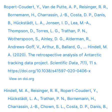
Ropert-Coudert, Y., Van de Putte, A. P., Reisinger, R. R.,
Bornemann, H., Charrassin, J.-B., Costa, D. P., Danis,
B., Hückstädt, L. A., Jonsen, I. D., Lea, M.-A.,
Thompson, D., Torres, L. G., Trathan, P. N.,
Wotherspoon, S., Ainley, D. G., Alderman, R.,
Andrews-Goff, V., Arthur, B., Ballard, G., … Hindell, M.
A. (2020). The retrospective analysis of Antarctic
tracking data project.
Scientific Data
,
7
(1), 11 s.
https://doi.org/10.1038/s41597-020-0406-x
View on doi.org
Hindell, M. A., Reisinger, R. R., Ropert-Coudert, Y.,
Hückstädt, L. A., Trathan, P. N., Bornemann, H.,
Charrassin, J.-B., Chown, S. L., Costa, D. P., Danis, B.,