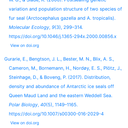
variation and population structure of two species of
fur seal (Arctocephalus gazella and A. tropicalis).
Molecular Ecology
,
9
(3), 299–314.
https://doi.org/10.1046/j.1365-294x.2000.00856.x
View on doi.org
Gurarie, E., Bengtson, J. L., Bester, M. N., Blix, A. S.,
Cameron, M., Bornemann, H., Nordøy, E. S., Plötz, J.,
Steinhage, D., & Boveng, P. (2017). Distribution,
density and abundance of Antarctic ice seals off
Queen Maud Land and the eastern Weddell Sea.
Polar Biology
,
40
(5), 1149–1165.
https://doi.org/10.1007/s00300-016-2029-4
View on doi.org