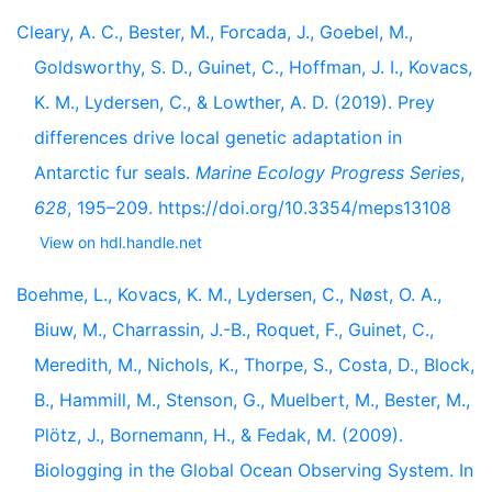
Cleary, A. C., Bester, M., Forcada, J., Goebel, M.,
Goldsworthy, S. D., Guinet, C., Hoffman, J. I., Kovacs,
K. M., Lydersen, C., & Lowther, A. D. (2019). Prey
differences drive local genetic adaptation in
Antarctic fur seals.
Marine Ecology Progress Series
,
628
, 195–209. https://doi.org/10.3354/meps13108
View on hdl.handle.net
Boehme, L., Kovacs, K. M., Lydersen, C., Nøst, O. A.,
Biuw, M., Charrassin, J.-B., Roquet, F., Guinet, C.,
Meredith, M., Nichols, K., Thorpe, S., Costa, D., Block,
B., Hammill, M., Stenson, G., Muelbert, M., Bester, M.,
Plötz, J., Bornemann, H., & Fedak, M. (2009).
Biologging in the Global Ocean Observing System. In