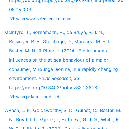
https://doi.org/https://doi.org/10.1016/j.marpolbul.20
06.05.003
View on www.sciencedirect.com
McIntyre, T., Bornemann, H., de Bruyn, P. J. N.,
Reisinger, R. R., Steinhage, D., Márquez, M. E. I.,
Bester, M. N., & Plötz, J. (2014). Environmental
influences on the at-sea behaviour of a major
consumer, Mirounga leonina, in a rapidly changing
environment.
Polar Research
,
33
.
https://doi.org/10.3402/polar.v33.23808
View on polarresearch.net
Wynen, L. P., Goldsworthy, S. D., Guinet, C., Bester, M.
N., Boyd, I. L., Gjertz, I., Hofmeyr, G. J. G., White, R.
W. G., & Slade, R. (2000). Postsealing genetic