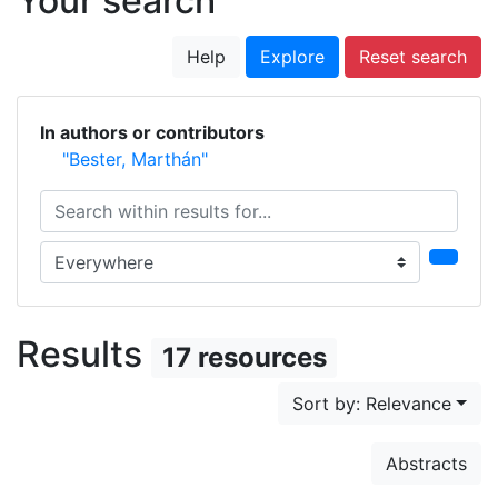
Your search
Help
Explore
Reset search
In authors or contributors
"Bester, Marthán"
Search within results for...
Search in...
Results
17 resources
Sort by: Relevance
Abstracts