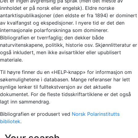
Det er ingen avgrensing på språk (men det meste av
innholdet er på norsk eller engelsk). Eldre norske
antarktispublikasjoner (den eldste er fra 1894) er dominert
av kvalfangst og ekspedisjoner. I nyere tid er det den
internasjonale polarforskninga som dominerer.
Bibliografien er tverrfaglig; den dekker både
naturvitenskapene, politikk, historie osv. Skjønnlitteratur er
også inkludert, men ikke avisartikler eller upublisert
materiale.
Til høyre finner du en «HELP-knapp» for informasjon om
søkemulighetene i databasen. Mange referanser har lett
synlige lenker til fulltekstversjon av det aktuelle
dokumentet. For de fleste tidsskriftartiklene er det også
lagt inn sammendrag.
Bibliografien er produsert ved
Norsk Polarinstitutts
bibliotek
.