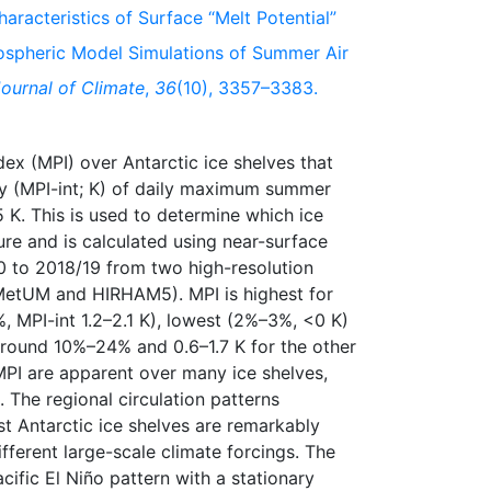
haracteristics of Surface “Melt Potential”
ospheric Model Simulations of Summer Air
ournal of Climate
,
36
(10), 3357–3383.
dex (MPI) over Antarctic ice shelves that
ty (MPI-int; K) of daily maximum summer
 K. This is used to determine which ice
ure and is calculated using near-surface
 to 2018/19 from two high-resolution
 MetUM and HIRHAM5). MPI is highest for
, MPI-int 1.2–2.1 K), lowest (2%–3%, <0 K)
around 10%–24% and 0.6–1.7 K for the other
MPI are apparent over many ice shelves,
 The regional circulation patterns
t Antarctic ice shelves are remarkably
ifferent large-scale climate forcings. The
cific El Niño pattern with a stationary