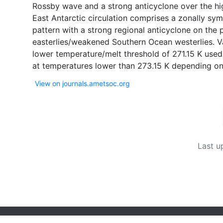
Rossby wave and a strong anticyclone over the high
East Antarctic circulation comprises a zonally s
pattern with a strong regional anticyclone on the
easterlies/weakened Southern Ocean westerlies. Va
lower temperature/melt threshold of 271.15 K used i
View on journals.ametsoc.org
Last u
Powered by
Zotero
and
Kerko
.