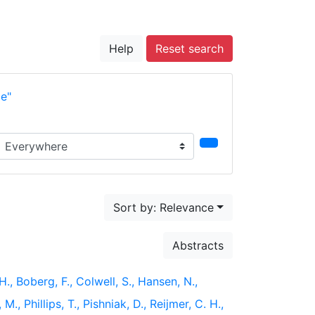
Help
Reset search
e"
earch in...
Sort by: Relevance
Abstracts
 H., Boberg, F., Colwell, S., Hansen, N.,
, Phillips, T., Pishniak, D., Reijmer, C. H.,