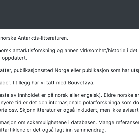
norske Antarktis-litteraturen.
norsk antarktisforskning og annen virksomhet/historie i det 
r oppdatert.
atter, publikasjonssted Norge eller publikasjon som har uts
ader. I tillegg har vi tatt med Bouvetøya.
te av innholdet er på norsk eller engelsk). Eldre norske an
nyere tid er det den internasjonale polarforskninga som dom
ie osv. Skjønnlitteratur er også inkludert, men ikke avisarti
masjon om søkemulighetene i databasen. Mange referanser har
riftartiklene er det også lagt inn sammendrag.