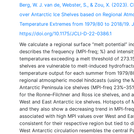
Berg, W. J. van de, Webster, S., & Zou, X. (2023). C
over Antarctic Ice Shelves based on Regional Atm
Temperature Extremes from 1979/80 to 2018/19.
J
https://doi.org/10.1175/JCLI-D-22-0386.1
We calculate a regional surface “melt potential” in
describes the frequency (MPI-freq; %) and intensi
temperatures exceeding a melt threshold of 273.15
shelves are vulnerable to melt-induced hydrofract
temperature output for each summer from 1979/80
regional atmospheric model hindcasts (using the
Antarctic Peninsula ice shelves (MPI-freq 23%–35%
for the Ronne–Filchner and Ross ice shelves, and 
West and East Antarctic ice shelves. Hotspots of 
and they also show a decreasing trend in MPI-freq.
associated with high MPI values over West and Eas
consistent for their respective region but tied to d
West Antarctic circulation resembles the central Pa