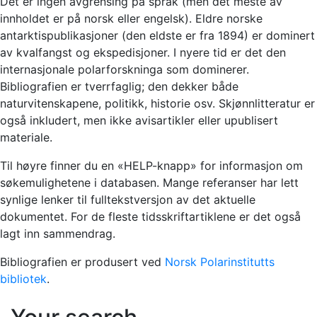
Det er ingen avgrensing på språk (men det meste av
innholdet er på norsk eller engelsk). Eldre norske
antarktispublikasjoner (den eldste er fra 1894) er dominert
av kvalfangst og ekspedisjoner. I nyere tid er det den
internasjonale polarforskninga som dominerer.
Bibliografien er tverrfaglig; den dekker både
naturvitenskapene, politikk, historie osv. Skjønnlitteratur er
også inkludert, men ikke avisartikler eller upublisert
materiale.
Til høyre finner du en «HELP-knapp» for informasjon om
søkemulighetene i databasen. Mange referanser har lett
synlige lenker til fulltekstversjon av det aktuelle
dokumentet. For de fleste tidsskriftartiklene er det også
lagt inn sammendrag.
Bibliografien er produsert ved
Norsk Polarinstitutts
bibliotek
.