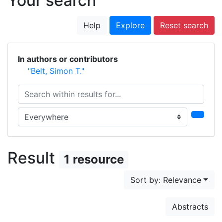
Your search
Help
Explore
Reset search
In authors or contributors
"Belt, Simon T."
Search within results for...
Search in...
Result
1 resource
Sort by: Relevance
Abstracts