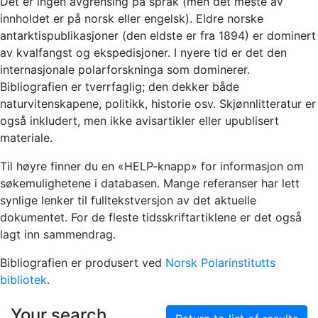
Det er ingen avgrensing på språk (men det meste av
innholdet er på norsk eller engelsk). Eldre norske
antarktispublikasjoner (den eldste er fra 1894) er dominert
av kvalfangst og ekspedisjoner. I nyere tid er det den
internasjonale polarforskninga som dominerer.
Bibliografien er tverrfaglig; den dekker både
naturvitenskapene, politikk, historie osv. Skjønnlitteratur er
også inkludert, men ikke avisartikler eller upublisert
materiale.
Til høyre finner du en «HELP-knapp» for informasjon om
søkemulighetene i databasen. Mange referanser har lett
synlige lenker til fulltekstversjon av det aktuelle
dokumentet. For de fleste tidsskriftartiklene er det også
lagt inn sammendrag.
Bibliografien er produsert ved
Norsk Polarinstitutts
bibliotek
.
Your search