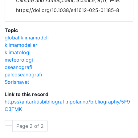
Climate and Atmospheric Science
,
8
(1), 1–19.
https://doi.org/10.1038/s41612-025-01185-8
Topic
global klimamodell
klimamodeller
klimatologi
meteorologi
oseanografi
paleoseanografi
Sørishavet
Link to this record
https://antarktisbibliografi.npolar.no/bibliography/5F9
C3TMK
Page 2 of 2