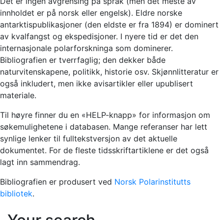
Det er ingen avgrensing på språk (men det meste av
innholdet er på norsk eller engelsk). Eldre norske
antarktispublikasjoner (den eldste er fra 1894) er dominert
av kvalfangst og ekspedisjoner. I nyere tid er det den
internasjonale polarforskninga som dominerer.
Bibliografien er tverrfaglig; den dekker både
naturvitenskapene, politikk, historie osv. Skjønnlitteratur er
også inkludert, men ikke avisartikler eller upublisert
materiale.
Til høyre finner du en «HELP-knapp» for informasjon om
søkemulighetene i databasen. Mange referanser har lett
synlige lenker til fulltekstversjon av det aktuelle
dokumentet. For de fleste tidsskriftartiklene er det også
lagt inn sammendrag.
Bibliografien er produsert ved
Norsk Polarinstitutts
bibliotek
.