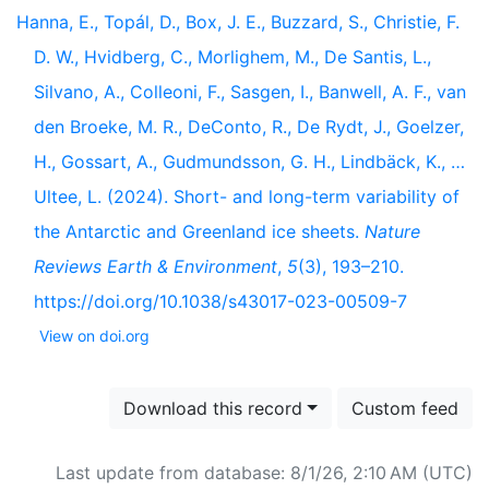
Hanna, E., Topál, D., Box, J. E., Buzzard, S., Christie, F.
D. W., Hvidberg, C., Morlighem, M., De Santis, L.,
Silvano, A., Colleoni, F., Sasgen, I., Banwell, A. F., van
den Broeke, M. R., DeConto, R., De Rydt, J., Goelzer,
H., Gossart, A., Gudmundsson, G. H., Lindbäck, K., …
Ultee, L. (2024). Short- and long-term variability of
the Antarctic and Greenland ice sheets.
Nature
Reviews Earth & Environment
,
5
(3), 193–210.
https://doi.org/10.1038/s43017-023-00509-7
View on doi.org
Download this record
Custom feed
Last update from database: 8/1/26, 2:10 AM (UTC)