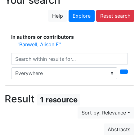
Your search
Help
Explore
Reset search
In authors or contributors
"Banwell, Alison F."
Search within results for...
Search in...
Result
1 resource
Sort by: Relevance
Abstracts