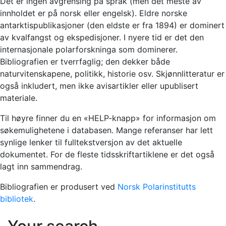
Det er ingen avgrensing på språk (men det meste av
innholdet er på norsk eller engelsk). Eldre norske
antarktispublikasjoner (den eldste er fra 1894) er dominert
av kvalfangst og ekspedisjoner. I nyere tid er det den
internasjonale polarforskninga som dominerer.
Bibliografien er tverrfaglig; den dekker både
naturvitenskapene, politikk, historie osv. Skjønnlitteratur er
også inkludert, men ikke avisartikler eller upublisert
materiale.
Til høyre finner du en «HELP-knapp» for informasjon om
søkemulighetene i databasen. Mange referanser har lett
synlige lenker til fulltekstversjon av det aktuelle
dokumentet. For de fleste tidsskriftartiklene er det også
lagt inn sammendrag.
Bibliografien er produsert ved
Norsk Polarinstitutts
bibliotek
.