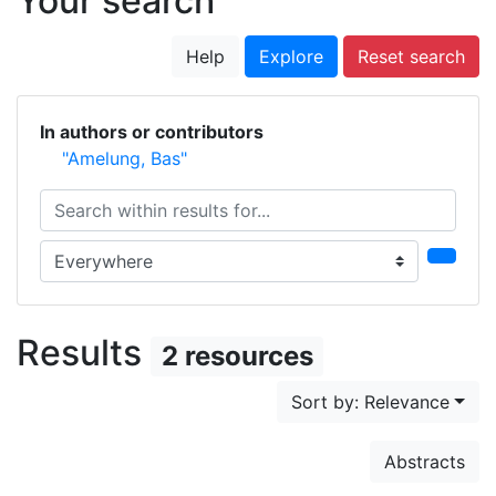
Your search
Help
Explore
Reset search
In authors or contributors
"Amelung, Bas"
Search within results for...
Search in...
Results
2 resources
Sort by: Relevance
Abstracts