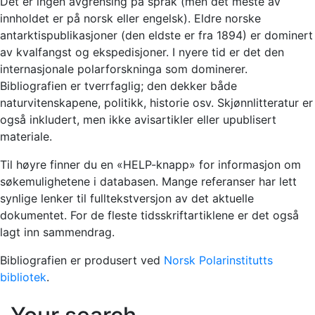
Det er ingen avgrensing på språk (men det meste av
innholdet er på norsk eller engelsk). Eldre norske
antarktispublikasjoner (den eldste er fra 1894) er dominert
av kvalfangst og ekspedisjoner. I nyere tid er det den
internasjonale polarforskninga som dominerer.
Bibliografien er tverrfaglig; den dekker både
naturvitenskapene, politikk, historie osv. Skjønnlitteratur er
også inkludert, men ikke avisartikler eller upublisert
materiale.
Til høyre finner du en «HELP-knapp» for informasjon om
søkemulighetene i databasen. Mange referanser har lett
synlige lenker til fulltekstversjon av det aktuelle
dokumentet. For de fleste tidsskriftartiklene er det også
lagt inn sammendrag.
Bibliografien er produsert ved
Norsk Polarinstitutts
bibliotek
.