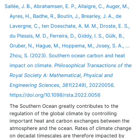
Sallée, J. B., Abrahamsen, E. P., Allaigre, C., Auger, M.,
Ayres, H., Badhe, R., Boutin, J., Brearley, J. A., de
Lavergne, C., ten Doeschate, A. M. M., Droste, E. S.,
du Plessis, M. D., Ferreira, D., Giddy, I. S., Gülk, B.,
Gruber, N., Hague, M., Hoppema, M., Josey, S. A., …
Zhou, S. (2023). Southern ocean carbon and heat
impact on climate.
Philosophical Transactions of the
Royal Society A: Mathematical, Physical and
Engineering Sciences
,
381
(2249), 20220056.
https://doi.org/10.1098/rsta.2022.0056
The Southern Ocean greatly contributes to the
regulation of the global climate by controlling
important heat and carbon exchanges between the
atmosphere and the ocean. Rates of climate change
on decadal timescales are therefore impacted by