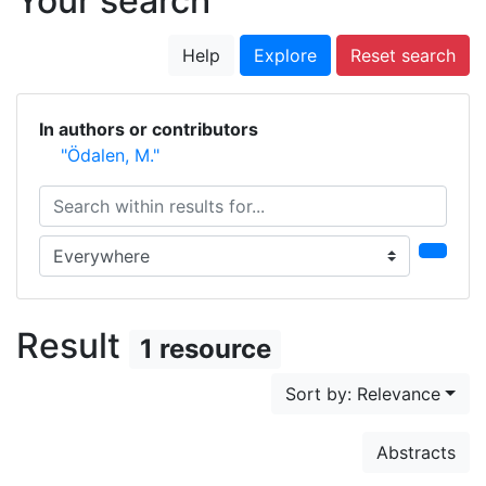
Your search
Help
Explore
Reset search
In authors or contributors
"Ödalen, M."
Search within results for...
Search in...
Result
1 resource
Sort by: Relevance
Abstracts