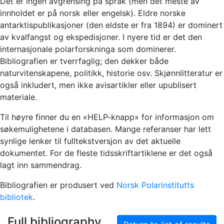
Det er ingen avgrensing på språk (men det meste av
innholdet er på norsk eller engelsk). Eldre norske
antarktispublikasjoner (den eldste er fra 1894) er dominert
av kvalfangst og ekspedisjoner. I nyere tid er det den
internasjonale polarforskninga som dominerer.
Bibliografien er tverrfaglig; den dekker både
naturvitenskapene, politikk, historie osv. Skjønnlitteratur er
også inkludert, men ikke avisartikler eller upublisert
materiale.
Til høyre finner du en «HELP-knapp» for informasjon om
søkemulighetene i databasen. Mange referanser har lett
synlige lenker til fulltekstversjon av det aktuelle
dokumentet. For de fleste tidsskriftartiklene er det også
lagt inn sammendrag.
Bibliografien er produsert ved
Norsk Polarinstitutts
bibliotek
.
Full bibliography