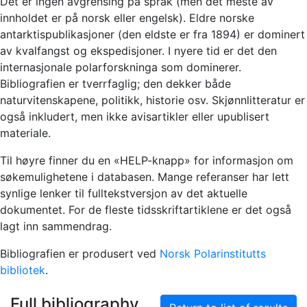
Det er ingen avgrensing på språk (men det meste av
innholdet er på norsk eller engelsk). Eldre norske
antarktispublikasjoner (den eldste er fra 1894) er dominert
av kvalfangst og ekspedisjoner. I nyere tid er det den
internasjonale polarforskninga som dominerer.
Bibliografien er tverrfaglig; den dekker både
naturvitenskapene, politikk, historie osv. Skjønnlitteratur er
også inkludert, men ikke avisartikler eller upublisert
materiale.
Til høyre finner du en «HELP-knapp» for informasjon om
søkemulighetene i databasen. Mange referanser har lett
synlige lenker til fulltekstversjon av det aktuelle
dokumentet. For de fleste tidsskriftartiklene er det også
lagt inn sammendrag.
Bibliografien er produsert ved
Norsk Polarinstitutts
bibliotek
.
Full bibliography