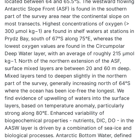
located between 64 and 65.5°S. The westward flowing
Antarctic Slope Front (ASF) is found in the southern
part of the survey area near the continental slope on
most transects. Highest concentrations of oxygen (>
300 µmol kg−1) are found in shelf waters at stations in
Prydz Bay, south of 67°S along 75°E, whereas the
lowest oxygen values are found in the Circumpolar
Deep Water layer, with an average of roughly 215 µmol
kg−1. North of the northern extension of the ASF,
surface mixed layers are between 20 and 60 m deep.
Mixed layers tend to deepen slightly in the northern
part of the survey, generally increasing north of 64°S
where the ocean has been ice-free the longest. We
find evidence of upwelling of waters into the surface
layers, based on temperature anomaly, particularly
strong along 80°E. Enhanced variability of
biogeochemical properties - nutrients, DIC, DO - in the
AASW layer is driven by a combination of sea-ice and
biological processes. Antarctic Bottom Water, defined