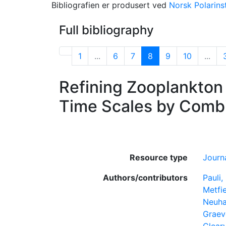
Bibliografien er produsert ved
Norsk Polarinst
Full bibliography
1
...
6
7
8
9
10
...
Refining Zooplankton
Time Scales by Combi
Resource type
Journa
Authors/contributors
Pauli,
Metfie
Neuha
Graev