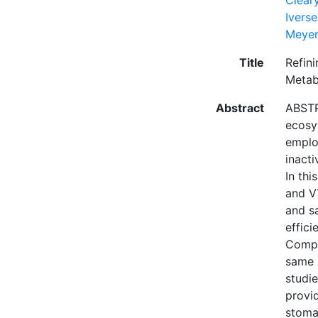
Cleary
Ivers
Meyer
Title
Refin
Metab
Abstract
ABSTRA
ecosy
emplo
inact
In thi
and V
and sa
effici
Compa
same k
studi
provid
stomac