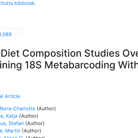
itutts bibliotek
.
3,089
 Diet Composition Studies Ov
ning 18S Metabarcoding With
l Article
 Nora-Charlotte
(Author)
s, Katja
(Author)
us, Stefan
(Author)
e, Martin
(Author)