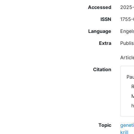
Accessed
2025
ISSN
1755
Language
Engel
Extra
Publis
Artic
Citation
Pau
R
M
h
Topic
genet
krill