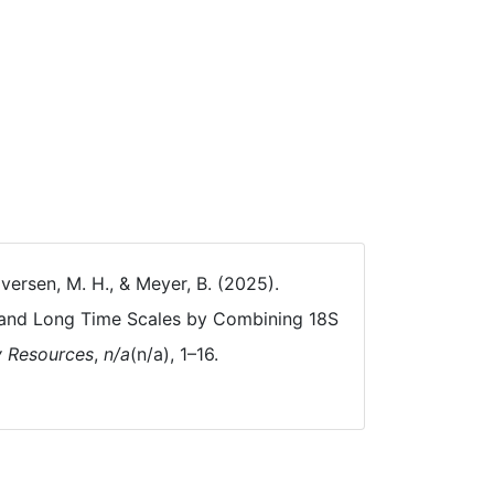
 Iversen, M. H., & Meyer, B. (2025).
 and Long Time Scales by Combining 18S
y Resources
,
n/a
(n/a), 1–16.