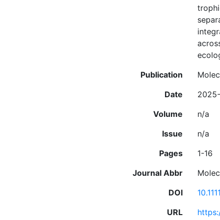
troph
separa
integr
acros
ecolo
Publication
Molec
Date
2025-
Volume
n/a
Issue
n/a
Pages
1-16
Journal Abbr
Molec
DOI
10.11
URL
https