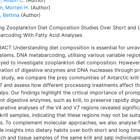
, Alison C.
(Author)
en, Morten H.
(Author)
, Bettina
(Author)
ing Zooplankton Diet Composition Studies Over Short and
arcoding With Fatty Acid Analyses
CT Understanding diet composition is essential for unravel
stems. DNA metabarcoding, utilising various variable region
yed to investigate zooplankton diet composition. However,
ivation of digestive enzymes and DNA nucleases through pr
s study, we compare the prey communities of Antarctic krill
7 and assess how different processing treatments affect th
lps. Our findings highlight the critical importance of prom
ent digestive enzymes, such as krill, to preserve rapidly dig
rative analyses of the V4 and V7 regions revealed significa
rill samples, indicating that these regions may not be suit
es. To complement molecular approaches, we also analyse f
e insights into dietary habits over both short and long ti
h and tissue samples of the same krill and salp individuals,