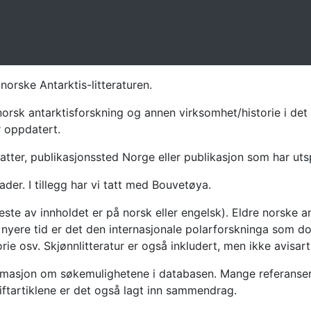
norske Antarktis-litteraturen.
norsk antarktisforskning og annen virksomhet/historie i det 
r oppdatert.
atter, publikasjonssted Norge eller publikasjon som har uts
ader. I tillegg har vi tatt med Bouvetøya.
te av innholdet er på norsk eller engelsk). Eldre norske an
nyere tid er det den internasjonale polarforskninga som dom
ie osv. Skjønnlitteratur er også inkludert, men ikke avisarti
masjon om søkemulighetene i databasen. Mange referanser har
riftartiklene er det også lagt inn sammendrag.