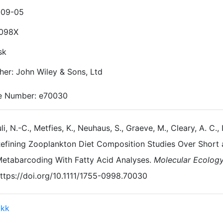
-09-05
-098X
sk
her: John Wiley & Sons, Ltd
le Number: e70030
li, N.-C., Metfies, K., Neuhaus, S., Graeve, M., Cleary, A. C.,
efining Zooplankton Diet Composition Studies Over Short
etabarcoding With Fatty Acid Analyses.
Molecular Ecolog
ttps://doi.org/10.1111/1755-0998.70030
ikk