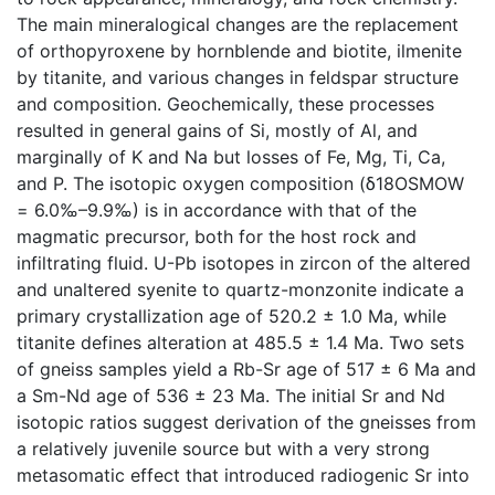
The main mineralogical changes are the replacement
of orthopyroxene by hornblende and biotite, ilmenite
by titanite, and various changes in feldspar structure
and composition. Geochemically, these processes
resulted in general gains of Si, mostly of Al, and
marginally of K and Na but losses of Fe, Mg, Ti, Ca,
and P. The isotopic oxygen composition (δ18OSMOW
= 6.0‰–9.9‰) is in accordance with that of the
magmatic precursor, both for the host rock and
infiltrating fluid. U-Pb isotopes in zircon of the altered
and unaltered syenite to quartz-monzonite indicate a
primary crystallization age of 520.2 ± 1.0 Ma, while
titanite defines alteration at 485.5 ± 1.4 Ma. Two sets
of gneiss samples yield a Rb-Sr age of 517 ± 6 Ma and
a Sm-Nd age of 536 ± 23 Ma. The initial Sr and Nd
isotopic ratios suggest derivation of the gneisses from
a relatively juvenile source but with a very strong
metasomatic effect that introduced radiogenic Sr into