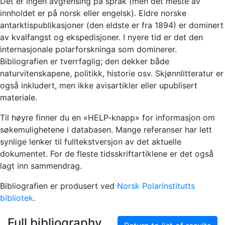
Det er ingen avgrensing på språk (men det meste av
innholdet er på norsk eller engelsk). Eldre norske
antarktispublikasjoner (den eldste er fra 1894) er dominert
av kvalfangst og ekspedisjoner. I nyere tid er det den
internasjonale polarforskninga som dominerer.
Bibliografien er tverrfaglig; den dekker både
naturvitenskapene, politikk, historie osv. Skjønnlitteratur er
også inkludert, men ikke avisartikler eller upublisert
materiale.
Til høyre finner du en «HELP-knapp» for informasjon om
søkemulighetene i databasen. Mange referanser har lett
synlige lenker til fulltekstversjon av det aktuelle
dokumentet. For de fleste tidsskriftartiklene er det også
lagt inn sammendrag.
Bibliografien er produsert ved
Norsk Polarinstitutts
bibliotek
.
Full bibliography