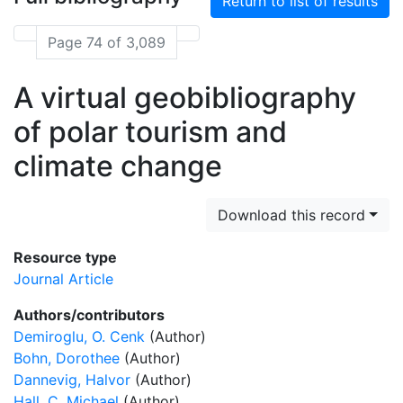
Return to list of results
Page 74 of 3,089
A virtual geobibliography
of polar tourism and
climate change
Download this record
Resource type
Journal Article
Authors/contributors
Demiroglu, O. Cenk
(Author)
Bohn, Dorothee
(Author)
Dannevig, Halvor
(Author)
Hall, C. Michael
(Author)