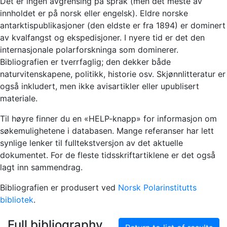
Det er ingen avgrensing på språk (men det meste av
innholdet er på norsk eller engelsk). Eldre norske
antarktispublikasjoner (den eldste er fra 1894) er dominert
av kvalfangst og ekspedisjoner. I nyere tid er det den
internasjonale polarforskninga som dominerer.
Bibliografien er tverrfaglig; den dekker både
naturvitenskapene, politikk, historie osv. Skjønnlitteratur er
også inkludert, men ikke avisartikler eller upublisert
materiale.
Til høyre finner du en «HELP-knapp» for informasjon om
søkemulighetene i databasen. Mange referanser har lett
synlige lenker til fulltekstversjon av det aktuelle
dokumentet. For de fleste tidsskriftartiklene er det også
lagt inn sammendrag.
Bibliografien er produsert ved
Norsk Polarinstitutts
bibliotek
.
Full bibliography