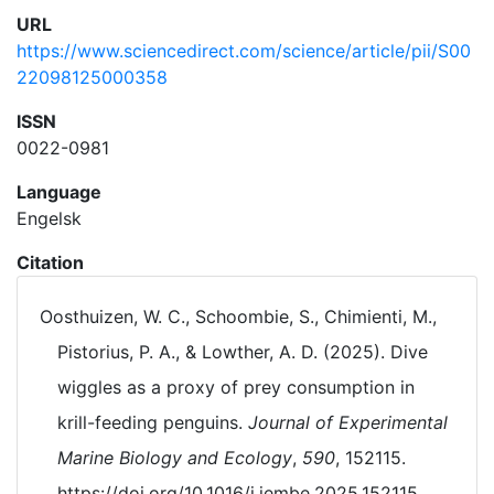
URL
https://www.sciencedirect.com/science/article/pii/S00
22098125000358
ISSN
0022-0981
Language
Engelsk
Citation
Oosthuizen, W. C., Schoombie, S., Chimienti, M.,
Pistorius, P. A., & Lowther, A. D. (2025). Dive
wiggles as a proxy of prey consumption in
krill-feeding penguins.
Journal of Experimental
Marine Biology and Ecology
,
590
, 152115.
https://doi.org/10.1016/j.jembe.2025.152115