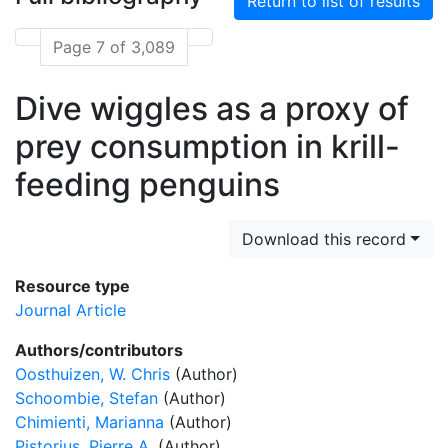
Return to list of results
Page 7 of 3,089
Dive wiggles as a proxy of
prey consumption in krill-
feeding penguins
Download this record
Resource type
Journal Article
Authors/contributors
Oosthuizen, W. Chris
(Author)
Schoombie, Stefan
(Author)
Chimienti, Marianna
(Author)
Pistorius, Pierre A.
(Author)