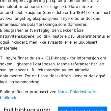
Det er ingen avgrensing på språk (men det meste av
innholdet er på norsk eller engelsk). Eldre norske
antarktispublikasjoner (den eldste er fra 1894) er dominert
av kvalfangst og ekspedisjoner. I nyere tid er det den
internasjonale polarforskninga som dominerer.
Bibliografien er tverrfaglig; den dekker både
naturvitenskapene, politikk, historie osv. Skjønnlitteratur er
også inkludert, men ikke avisartikler eller upublisert
materiale.
Til høyre finner du en «HELP-knapp» for informasjon om
søkemulighetene i databasen. Mange referanser har lett
synlige lenker til fulltekstversjon av det aktuelle
dokumentet. For de fleste tidsskriftartiklene er det også
lagt inn sammendrag.
Bibliografien er produsert ved
Norsk Polarinstitutts
bibliotek
.
Full bibliography