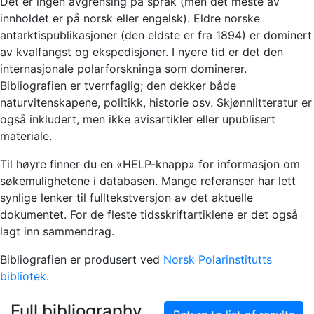
Det er ingen avgrensing på språk (men det meste av
innholdet er på norsk eller engelsk). Eldre norske
antarktispublikasjoner (den eldste er fra 1894) er dominert
av kvalfangst og ekspedisjoner. I nyere tid er det den
internasjonale polarforskninga som dominerer.
Bibliografien er tverrfaglig; den dekker både
naturvitenskapene, politikk, historie osv. Skjønnlitteratur er
også inkludert, men ikke avisartikler eller upublisert
materiale.
Til høyre finner du en «HELP-knapp» for informasjon om
søkemulighetene i databasen. Mange referanser har lett
synlige lenker til fulltekstversjon av det aktuelle
dokumentet. For de fleste tidsskriftartiklene er det også
lagt inn sammendrag.
Bibliografien er produsert ved
Norsk Polarinstitutts
bibliotek
.
Full bibliography