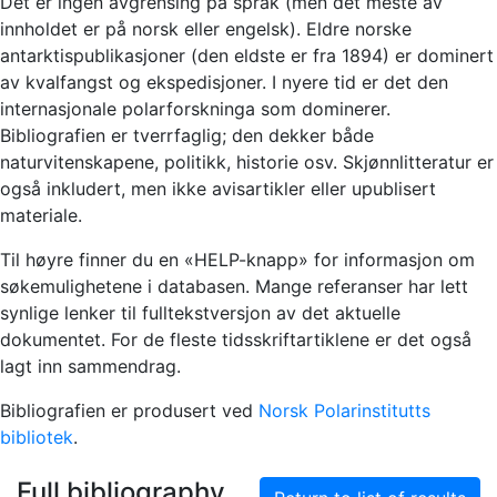
Det er ingen avgrensing på språk (men det meste av
innholdet er på norsk eller engelsk). Eldre norske
antarktispublikasjoner (den eldste er fra 1894) er dominert
av kvalfangst og ekspedisjoner. I nyere tid er det den
internasjonale polarforskninga som dominerer.
Bibliografien er tverrfaglig; den dekker både
naturvitenskapene, politikk, historie osv. Skjønnlitteratur er
også inkludert, men ikke avisartikler eller upublisert
materiale.
Til høyre finner du en «HELP-knapp» for informasjon om
søkemulighetene i databasen. Mange referanser har lett
synlige lenker til fulltekstversjon av det aktuelle
dokumentet. For de fleste tidsskriftartiklene er det også
lagt inn sammendrag.
Bibliografien er produsert ved
Norsk Polarinstitutts
bibliotek
.
Full bibliography