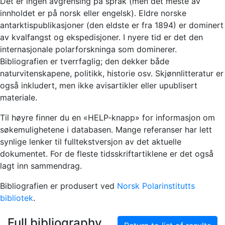
Det er ingen avgrensing på språk (men det meste av
innholdet er på norsk eller engelsk). Eldre norske
antarktispublikasjoner (den eldste er fra 1894) er dominert
av kvalfangst og ekspedisjoner. I nyere tid er det den
internasjonale polarforskninga som dominerer.
Bibliografien er tverrfaglig; den dekker både
naturvitenskapene, politikk, historie osv. Skjønnlitteratur er
også inkludert, men ikke avisartikler eller upublisert
materiale.
Til høyre finner du en «HELP-knapp» for informasjon om
søkemulighetene i databasen. Mange referanser har lett
synlige lenker til fulltekstversjon av det aktuelle
dokumentet. For de fleste tidsskriftartiklene er det også
lagt inn sammendrag.
Bibliografien er produsert ved
Norsk Polarinstitutts
bibliotek
.
Full bibliography