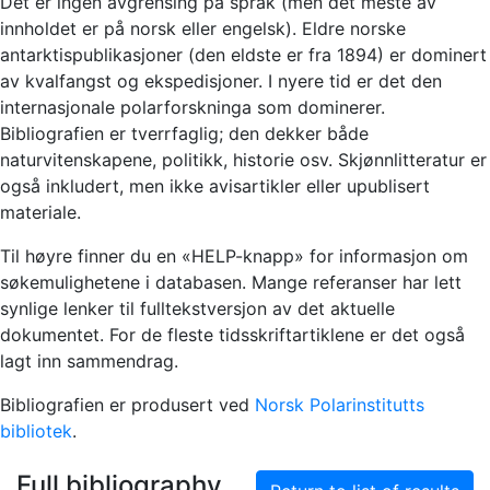
Det er ingen avgrensing på språk (men det meste av
innholdet er på norsk eller engelsk). Eldre norske
antarktispublikasjoner (den eldste er fra 1894) er dominert
av kvalfangst og ekspedisjoner. I nyere tid er det den
internasjonale polarforskninga som dominerer.
Bibliografien er tverrfaglig; den dekker både
naturvitenskapene, politikk, historie osv. Skjønnlitteratur er
også inkludert, men ikke avisartikler eller upublisert
materiale.
Til høyre finner du en «HELP-knapp» for informasjon om
søkemulighetene i databasen. Mange referanser har lett
synlige lenker til fulltekstversjon av det aktuelle
dokumentet. For de fleste tidsskriftartiklene er det også
lagt inn sammendrag.
Bibliografien er produsert ved
Norsk Polarinstitutts
bibliotek
.
Full bibliography