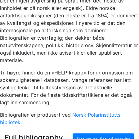
Det er ingen avgrensing på språk (men det meste av
innholdet er på norsk eller engelsk). Eldre norske
antarktispublikasjoner (den eldste er fra 1894) er dominert
av kvalfangst og ekspedisjoner. I nyere tid er det den
internasjonale polarforskninga som dominerer.
Bibliografien er tverrfaglig; den dekker både
naturvitenskapene, politikk, historie osv. Skjønnlitteratur er
også inkludert, men ikke avisartikler eller upublisert
materiale.
Til høyre finner du en «HELP-knapp» for informasjon om
søkemulighetene i databasen. Mange referanser har lett
synlige lenker til fulltekstversjon av det aktuelle
dokumentet. For de fleste tidsskriftartiklene er det også
lagt inn sammendrag.
Bibliografien er produsert ved
Norsk Polarinstitutts
bibliotek
.
Full bibliography