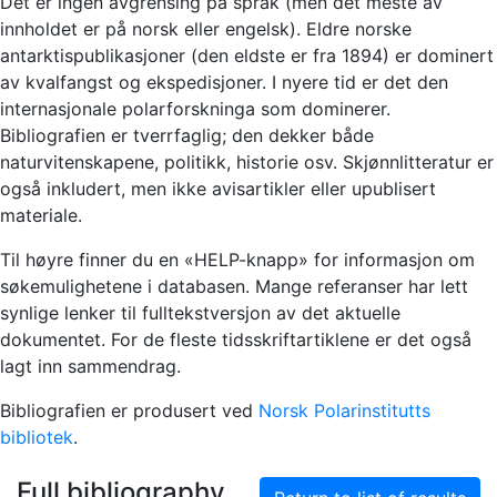
Det er ingen avgrensing på språk (men det meste av
innholdet er på norsk eller engelsk). Eldre norske
antarktispublikasjoner (den eldste er fra 1894) er dominert
av kvalfangst og ekspedisjoner. I nyere tid er det den
internasjonale polarforskninga som dominerer.
Bibliografien er tverrfaglig; den dekker både
naturvitenskapene, politikk, historie osv. Skjønnlitteratur er
også inkludert, men ikke avisartikler eller upublisert
materiale.
Til høyre finner du en «HELP-knapp» for informasjon om
søkemulighetene i databasen. Mange referanser har lett
synlige lenker til fulltekstversjon av det aktuelle
dokumentet. For de fleste tidsskriftartiklene er det også
lagt inn sammendrag.
Bibliografien er produsert ved
Norsk Polarinstitutts
bibliotek
.
Full bibliography