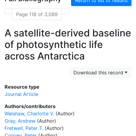
Return to list of results
Page 118 of 3,089
A satellite-derived baseline
of photosynthetic life
across Antarctica
Download this record
Resource type
Journal Article
Authors/contributors
Walshaw, Charlotte V.
(Author)
Gray, Andrew
(Author)
Fretwell, Peter T.
(Author)
Convey, Peter
(Author)