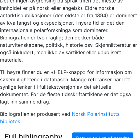
Det er ingen avgrensing på språk (men det meste av
innholdet er på norsk eller engelsk). Eldre norske
antarktispublikasjoner (den eldste er fra 1894) er dominert
av kvalfangst og ekspedisjoner. I nyere tid er det den
internasjonale polarforskninga som dominerer.
Bibliografien er tverrfaglig; den dekker både
naturvitenskapene, politikk, historie osv. Skjønnlitteratur er
også inkludert, men ikke avisartikler eller upublisert
materiale.
Til høyre finner du en «HELP-knapp» for informasjon om
søkemulighetene i databasen. Mange referanser har lett
synlige lenker til fulltekstversjon av det aktuelle
dokumentet. For de fleste tidsskriftartiklene er det også
lagt inn sammendrag.
Bibliografien er produsert ved
Norsk Polarinstitutts
bibliotek
.
Full bibliography