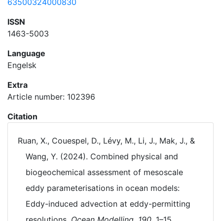
63500324000830
ISSN
1463-5003
Language
Engelsk
Extra
Article number: 102396
Citation
Ruan, X., Couespel, D., Lévy, M., Li, J., Mak, J., &
Wang, Y. (2024). Combined physical and
biogeochemical assessment of mesoscale
eddy parameterisations in ocean models:
Eddy-induced advection at eddy-permitting
resolutions.
Ocean Modelling
,
190
, 1–15.