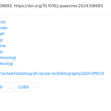
08693. https://doi.org/10.1016/j.quascirev.2024.108693
tis
meer
afi
gi
ene
er
limnologi
økologi
://antarktisbibliografi.npolar.no/bibliography/QSHJPNC9
09
...
3,089