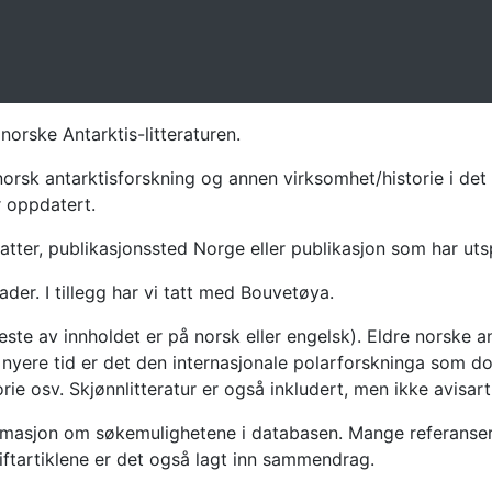
norske Antarktis-litteraturen.
norsk antarktisforskning og annen virksomhet/historie i det 
r oppdatert.
atter, publikasjonssted Norge eller publikasjon som har uts
ader. I tillegg har vi tatt med Bouvetøya.
te av innholdet er på norsk eller engelsk). Eldre norske an
nyere tid er det den internasjonale polarforskninga som dom
ie osv. Skjønnlitteratur er også inkludert, men ikke avisarti
masjon om søkemulighetene i databasen. Mange referanser har
riftartiklene er det også lagt inn sammendrag.