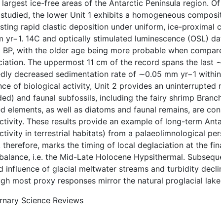
 largest ice-free areas of the Antarctic Peninsula region. O
 studied, the lower Unit 1 exhibits a homogeneous composit
ting rapid clastic deposition under uniform, ice-proximal 
 yr−1. 14C and optically stimulated luminescence (OSL) dati
a BP, with the older age being more probable when compare
ciation. The uppermost 11 cm of the record spans the last
dly decreased sedimentation rate of ∼0.05 mm yr−1 within 
ce of biological activity, Unit 2 provides an uninterrupted
ed) and faunal subfossils, including the fairy shrimp Branc
d elements, as well as diatoms and faunal remains, are cons
tivity. These results provide an example of long-term Antarc
tivity in terrestrial habitats) from a palaeolimnological p
 therefore, marks the timing of local deglaciation at the fin
balance, i.e. the Mid-Late Holocene Hypsithermal. Subseque
 influence of glacial meltwater streams and turbidity decli
ugh most proxy responses mirror the natural proglacial lak
rnary Science Reviews