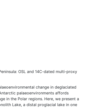
 Peninsula: OSL and 14C-dated multi-proxy
palaeoenvironmental change in deglaciated
 Antarctic palaeoenvironments affords
ge in the Polar regions. Here, we present a
lith Lake, a distal proglacial lake in one