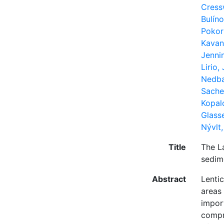
Cressw
Bulíno
Pokor
Kavan
Jenni
Lirio,
Nedba
Sache
Kopal
Glasse
Nývlt,
Title
The L
sedim
Abstract
Lenti
areas
impor
compr