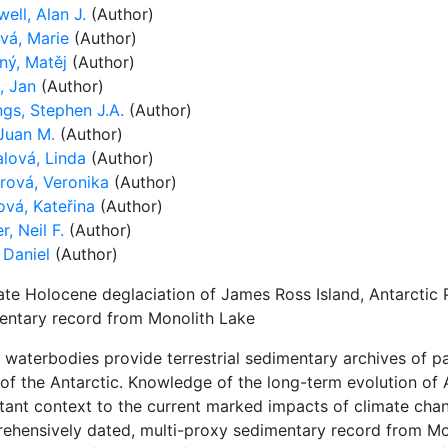
ell, Alan J.
(Author)
vá, Marie
(Author)
ný, Matěj
(Author)
, Jan
(Author)
ngs, Stephen J.A.
(Author)
 Juan M.
(Author)
lová, Linda
(Author)
rová, Veronika
(Author)
ová, Kateřina
(Author)
r, Neil F.
(Author)
 Daniel
(Author)
ate Holocene deglaciation of James Ross Island, Antarctic
entary record from Monolith Lake
c waterbodies provide terrestrial sedimentary archives of 
 of the Antarctic. Knowledge of the long-term evolution of
tant context to the current marked impacts of climate chan
ehensively dated, multi-proxy sedimentary record from Mono