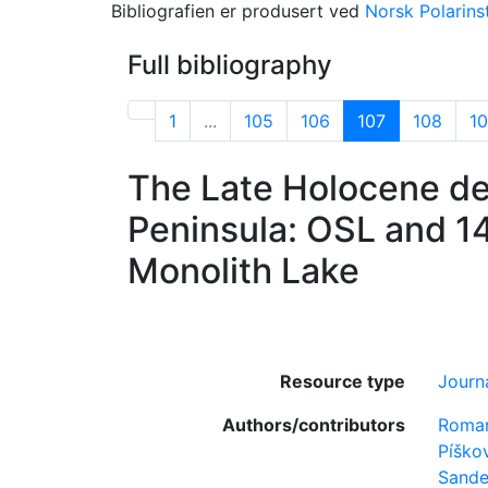
Bibliografien er produsert ved
Norsk Polarinst
Full bibliography
1
...
105
106
107
108
1
The Late Holocene deg
Peninsula: OSL and 1
Monolith Lake
Resource type
Journa
Authors/contributors
Roman
Píško
Sande