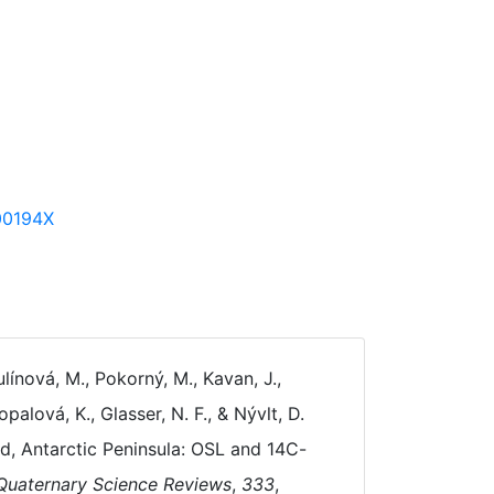
400194X
ulínová, M., Pokorný, M., Kavan, J.,
opalová, K., Glasser, N. F., & Nývlt, D.
d, Antarctic Peninsula: OSL and 14C-
Quaternary Science Reviews
,
333
,