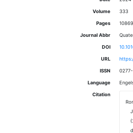
Volume
333
Pages
1086
Journal Abbr
Quate
DOI
10.10
URL
https
ISSN
0277-
Language
Engel
Citation
Rom
J
(
d