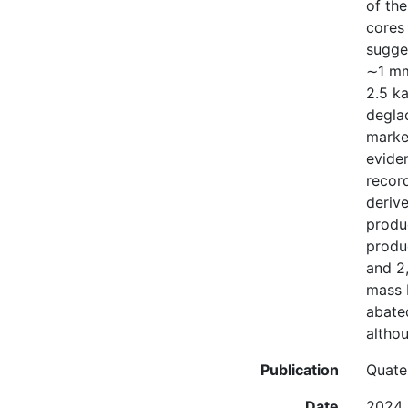
of the
cores
sugges
∼1 mm
2.5 k
degla
marke
eviden
record
derive
produc
produc
and 2,
mass 
abated
altho
Publication
Quate
Date
2024