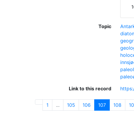
1
Topic
Antark
diato
geogr
geolo
holoc
innsjø
paleo
paleo
Link to this record
https
1
...
105
106
107
108
1