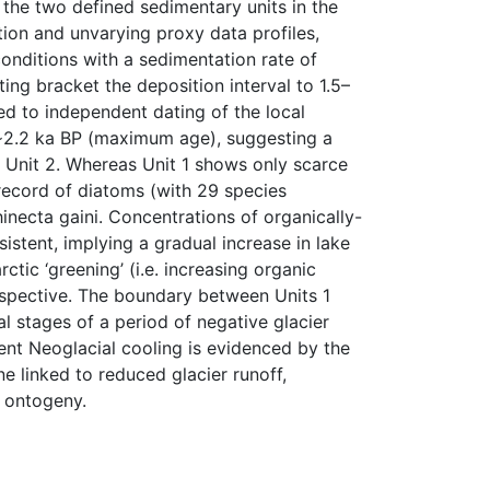
f the two defined sedimentary units in the
ion and unvarying proxy data profiles,
conditions with a sedimentation rate of
ng bracket the deposition interval to 1.5–
d to independent dating of the local
 ∼2.2 ka BP (maximum age), suggesting a
Unit 2. Whereas Unit 1 shows only scarce
 record of diatoms (with 29 species
hinecta gaini. Concentrations of organically-
istent, implying a gradual increase in lake
tic ‘greening’ (i.e. increasing organic
erspective. The boundary between Units 1
al stages of a period of negative glacier
nt Neoglacial cooling is evidenced by the
ne linked to reduced glacier runoff,
e ontogeny.