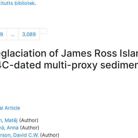
itutts bibliotek
.
09
...
3,089
laciation of James Ross Islan
4C-dated multi-proxy sedimen
l Article
, Matěj
(Author)
vá, Anna
(Author)
rson, David C.W.
(Author)