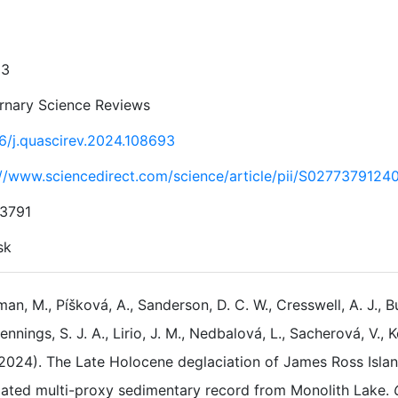
93
rnary Science Reviews
16/j.quascirev.2024.108693
://www.sciencedirect.com/science/article/pii/S027737912
3791
sk
an, M., Píšková, A., Sanderson, D. C. W., Cresswell, A. J., B
ennings, S. J. A., Lirio, J. M., Nedbalová, L., Sacherová, V., K
2024). The Late Holocene deglaciation of James Ross Islan
ated multi-proxy sedimentary record from Monolith Lake.